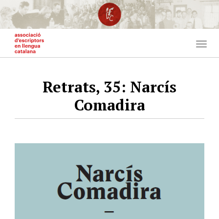
Vés
al
contingut
Togg
navig
Retrats, 35: Narcís
Comadira