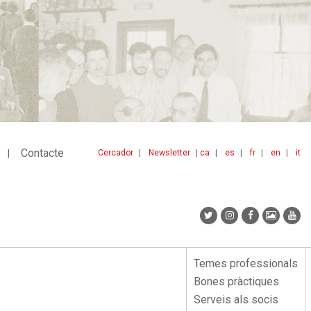
Contacte
Cercador
Newsletter
ca
es
fr
en
it
Menu
idiomes
top
Temes professionals
Menu
Bones pràctiques
lateral
Serveis als socis