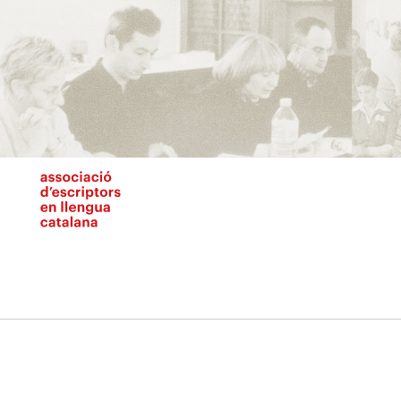
Vés
al
contingut
N
pr