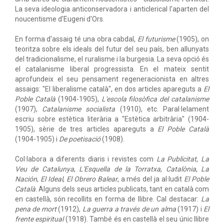
La seva ideologia anticonservadora i anticlerical l'aparten del
noucentisme d'Eugeni d'Ors.
En forma d'assaig té una obra cabdal,
El futurisme
(1905), on
teoritza sobre els ideals del futur del seu país, ben allunyats
del tradicionalisme, el ruralisme i la burgesia. La seva opció és
el catalanisme liberal progressista. En el mateix sentit
aprofundeix el seu pensament regeneracionista en altres
assaigs: "El liberalisme català", en dos articles apareguts a
El
Poble Català
(1904-1905),
L'escola filosòfica del catalanisme
(1907),
Catalanisme socialista
(1910), etc. Paral·lelament
escriu sobre estètica literària a "Estètica arbitrària" (1904-
1905), sèrie de tres articles apareguts a
El Poble Català
(1904-1905) i
De poetisació
(1908).
Col·labora a diferents diaris i revistes com
La Publicitat
,
La
Veu de Catalunya
,
L'Esquella de la Torratxa
,
Catalònia
,
La
Nación
,
El Ideal
,
El Obrero Balear
, a més del ja al·ludit
El Poble
Català
. Alguns dels seus articles publicats, tant en català com
en castellà, són recollits en forma de llibre. Cal destacar:
La
pena de mort
(1912),
La guerra a través de un alma
(1917) i
El
frente espiritual
(1918). També és en castellà el seu únic llibre