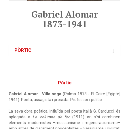
Gabriel Alomar
1873-1941
PÒRTIC
Pòrtic
Gabriel Alomar i Villalonga
(Palma 1873 - El Caire [Egipte]
1941). Poeta, assagista i prosista. Professor i polític.
La seva obra poètica, influïda pel poeta italià G. Carducci, és
aplegada a
La columna de foc
(1911) on s'hi combinen
elements modernistes –messianisme i regeneracionisme–
amb altres de clarament noucentistes –classicisme i civilitat.