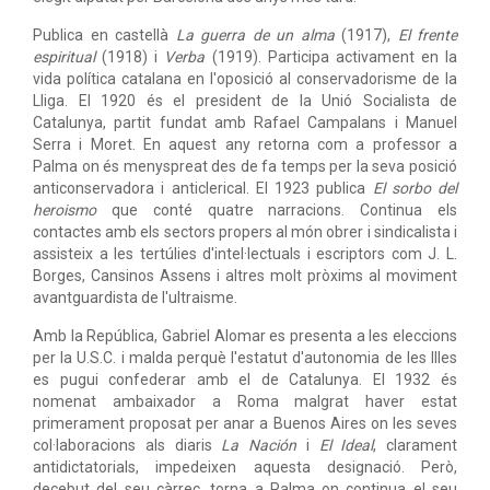
Publica en castellà
La guerra de un alma
(1917),
El frente
espiritual
(1918) i
Verba
(1919). Participa activament en la
vida política catalana en l'oposició al conservadorisme de la
Lliga. El 1920 és el president de la Unió Socialista de
Catalunya, partit fundat amb Rafael Campalans i Manuel
Serra i Moret. En aquest any retorna com a professor a
Palma on és menyspreat des de fa temps per la seva posició
anticonservadora i anticlerical. El 1923 publica
El sorbo del
heroismo
que conté quatre narracions. Continua els
contactes amb els sectors propers al món obrer i sindicalista i
assisteix a les tertúlies d'intel·lectuals i escriptors com J. L.
Borges, Cansinos Assens i altres molt pròxims al moviment
avantguardista de l'ultraisme.
Amb la República, Gabriel Alomar es presenta a les eleccions
per la U.S.C. i malda perquè l'estatut d'autonomia de les Illes
es pugui confederar amb el de Catalunya. El 1932 és
nomenat ambaixador a Roma malgrat haver estat
primerament proposat per anar a Buenos Aires on les seves
col·laboracions als diaris
La Nación
i
El Ideal
, clarament
antidictatorials, impedeixen aquesta designació. Però,
decebut del seu càrrec, torna a Palma on continua el seu