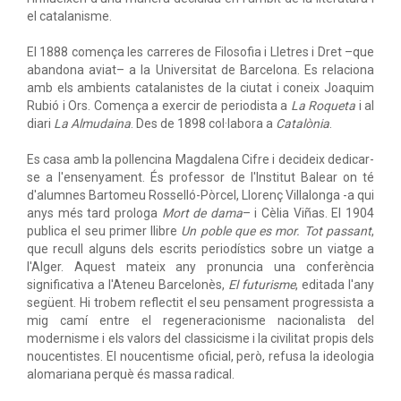
el catalanisme.
El 1888 comença les carreres de Filosofia i Lletres i Dret –que
abandona aviat– a la Universitat de Barcelona. Es relaciona
amb els ambients catalanistes de la ciutat i coneix Joaquim
Rubió i Ors. Comença a exercir de periodista a
La Roqueta
i al
diari
La Almudaina
. Des de 1898 col·labora a
Catalònia
.
Es casa amb la pollencina Magdalena Cifre i decideix dedicar-
se a l'ensenyament. És professor de l'Institut Balear on té
d'alumnes Bartomeu Rosselló-Pòrcel, Llorenç Villalonga -a qui
anys més tard prologa
Mort de dama
– i Cèlia Viñas. El 1904
publica el seu primer llibre
Un poble que es mor. Tot passant
,
que recull alguns dels escrits periodístics sobre un viatge a
l'Alger. Aquest mateix any pronuncia una conferència
significativa a l'Ateneu Barcelonès,
El futurisme
, editada l'any
següent. Hi trobem reflectit el seu pensament progressista a
mig camí entre el regeneracionisme nacionalista del
modernisme i els valors del classicisme i la civilitat propis dels
noucentistes. El noucentisme oficial, però, refusa la ideologia
alomariana perquè és massa radical.