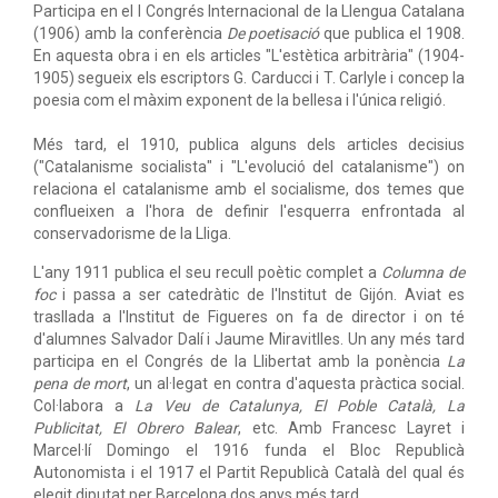
Participa en el I Congrés Internacional de la Llengua Catalana
(1906) amb la conferència
De poetisació
que publica el 1908.
En aquesta obra i en els articles "L'estètica arbitrària" (1904-
1905) segueix els escriptors G. Carducci i T. Carlyle i concep la
poesia com el màxim exponent de la bellesa i l'única religió.
Més tard, el 1910, publica alguns dels articles decisius
("Catalanisme socialista" i "L'evolució del catalanisme") on
relaciona el catalanisme amb el socialisme, dos temes que
conflueixen a l'hora de definir l'esquerra enfrontada al
conservadorisme de la Lliga.
L'any 1911 publica el seu recull poètic complet a
Columna de
foc
i passa a ser catedràtic de l'Institut de Gijón. Aviat es
trasllada a l'Institut de Figueres on fa de director i on té
d'alumnes Salvador Dalí i Jaume Miravitlles. Un any més tard
participa en el Congrés de la Llibertat amb la ponència
La
pena de mort
, un al·legat en contra d'aquesta pràctica social.
Col·labora a
La Veu de Catalunya, El Poble Català, La
Publicitat, El Obrero Balear
, etc. Amb Francesc Layret i
Marcel·lí Domingo el 1916 funda el Bloc Republicà
Autonomista i el 1917 el Partit Republicà Català del qual és
elegit diputat per Barcelona dos anys més tard.