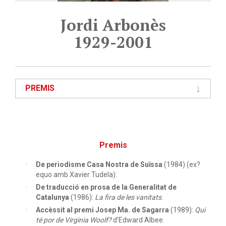
Jordi Arbonès
1929-2001
PREMIS
Premis
De periodisme Casa Nostra de Suïssa
(1984) (ex?
equo amb Xavier Tudela).
De traducció en prosa de la Generalitat de
Catalunya
(1986):
La fira de les vanitats
.
Accèssit al premi Josep Ma. de Sagarra
(1989):
Qui
té por de Virginia Woolf?
d'Edward Albee.