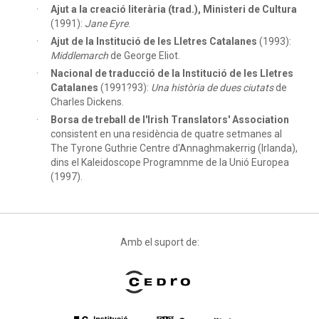
Ajut a la creació literària (trad.), Ministeri de Cultura
(1991):
Jane Eyre
.
Ajut de la Institució de les Lletres Catalanes
(1993):
Middlemarch
de George Eliot.
Nacional de traducció de la Institució de les Lletres
Catalanes
(1991?93):
Una història de dues ciutats
de
Charles Dickens.
Borsa de treball de l'Irish Translators' Association
consistent en una residència de quatre setmanes al
The Tyrone Guthrie Centre d'Annaghmakerrig (Irlanda),
dins el Kaleidoscope Programnme de la Unió Europea
(1997).
Amb el suport de: