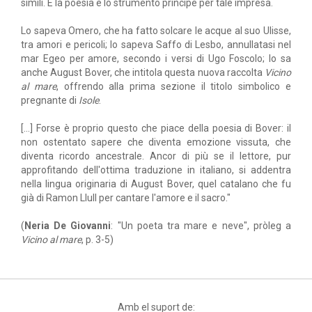
simili. E la poesia è lo strumento principe per tale impresa.
Lo sapeva Omero, che ha fatto solcare le acque al suo Ulisse,
tra amori e pericoli; lo sapeva Saffo di Lesbo, annullatasi nel
mar Egeo per amore, secondo i versi di Ugo Foscolo; lo sa
anche August Bover, che intitola questa nuova raccolta
Vicino
al mare
, offrendo alla prima sezione il titolo simbolico e
pregnante di
Isole
.
[...] Forse è proprio questo che piace della poesia di Bover: il
non ostentato sapere che diventa emozione vissuta, che
diventa ricordo ancestrale. Ancor di più se il lettore, pur
approfitando dell'ottima traduzione in italiano, si addentra
nella lingua originaria di August Bover, quel catalano che fu
già di Ramon Llull per cantare l'amore e il sacro."
(
Neria De Giovanni
: "Un poeta tra mare e neve", pròleg a
Vicino al mare
, p. 3-5)
Amb el suport de: