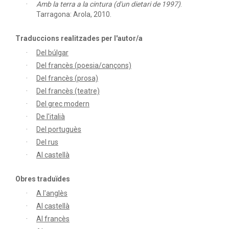
Amb la terra a la cintura (d'un dietari de 1997)
.
Tarragona: Arola, 2010.
Traduccions realitzades per l'autor/a
Del búlgar
Del francès (poesia/cançons)
Del francès (prosa)
Del francès (teatre)
Del grec modern
De l'italià
Del portuguès
Del rus
Al castellà
Obres traduïdes
A l'anglès
Al castellà
Al francès