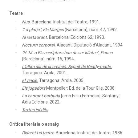
Teatre
Nus.
Barcelona: Institut del Teatre, 1991.
"La platja",
Els Marges
(Barcelona), núm. 47, 1992.
Al restaurant.
Barcelona: Edicions 62, 1993.
Nocturn corporal.
Alacant: Diputació d'Alacant, 1994.
"H. M. o Els escriptors han de ser idiotes",
Pausa
(Barcelona), núm. 15, 1994.
L'últim dia de la creació. Seguit de Ready-made.
Tarragona: Arola, 2001.
El vincle.
Tarragona: Arola, 2005.
Els jugadors
Montpeller: Ed. de la Tour Gile, 2008
La cantant barbuda
[amb Feliu Formosa]. Santanyí:
Adia Edicions, 2022.
Textos inèdits
Crítica literària o assaig
Diderot i el teatre
.
Barcelona: Institut del teatre, 1986.