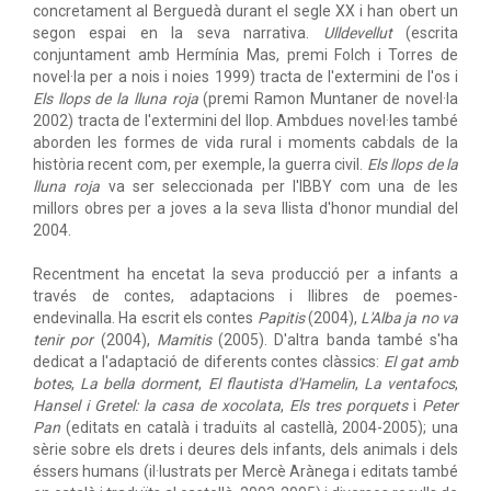
concretament al Berguedà durant el segle XX i han obert un
segon espai en la seva narrativa.
Ulldevellut
(escrita
conjuntament amb Hermínia Mas, premi Folch i Torres de
novel·la per a nois i noies 1999) tracta de l'extermini de l'os i
Els llops de la lluna roja
(premi Ramon Muntaner de novel·la
2002) tracta de l'extermini del llop. Ambdues novel·les també
aborden les formes de vida rural i moments cabdals de la
història recent com, per exemple, la guerra civil.
Els llops de la
lluna roja
va ser seleccionada per l'IBBY com una de les
millors obres per a joves a la seva llista d'honor mundial del
2004.
Recentment ha encetat la seva producció per a infants a
través de contes, adaptacions i llibres de poemes-
endevinalla. Ha escrit els contes
Papitis
(2004),
L'Alba ja no va
tenir por
(2004),
Mamitis
(2005). D'altra banda també s'ha
dedicat a l'adaptació de diferents contes clàssics:
El gat amb
botes
,
La bella dorment
,
El flautista d'Hamelin
,
La ventafocs
,
Hansel i Gretel: la casa de xocolata
,
Els tres porquets
i
Peter
Pan
(editats en català i traduïts al castellà, 2004-2005); una
sèrie sobre els drets i deures dels infants, dels animals i dels
éssers humans (il·lustrats per Mercè Arànega i editats també