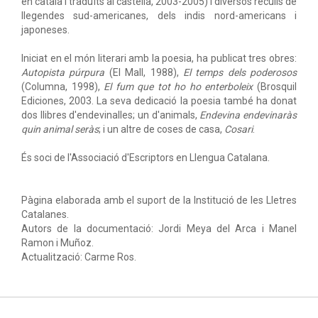
en català i traduïts al castellà, 2003-2005) i diversos reculls de
llegendes sud-americanes, dels indis nord-americans i
japoneses.
Iniciat en el món literari amb la poesia, ha publicat tres obres:
Autopista púrpura
(El Mall, 1988),
El temps dels poderosos
(Columna, 1998),
El fum que tot ho ho enterboleix
(Brosquil
Ediciones, 2003. La seva dedicació la poesia també ha donat
dos llibres d'endevinalles; un d'animals,
Endevina endevinaràs
quin animal seràs
; i un altre de coses de casa,
Cosari
.
És soci de l'Associació d'Escriptors en Llengua Catalana.
Pàgina elaborada amb el suport de la Institució de les Lletres
Catalanes.
Autors de la documentació: Jordi Meya del Arca i Manel
Ramon i Muñoz.
Actualització: Carme Ros.