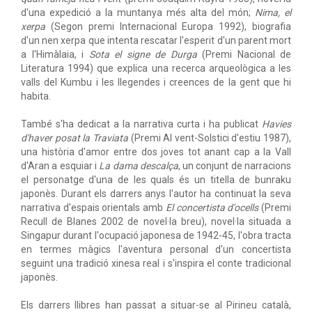
d'una expedició a la muntanya més alta del món;
Nima, el
xerpa
(Segon premi Internacional Europa 1992), biografia
d'un nen xerpa que intenta rescatar l'esperit d'un parent mort
a l'Himàlaia, i
Sota el signe de Durga
(Premi Nacional de
Literatura 1994) que explica una recerca arqueològica a les
valls del Kumbu i les llegendes i creences de la gent que hi
habita.
També s'ha dedicat a la narrativa curta i ha publicat
Havies
d'haver posat la Traviata
(Premi Al vent-Solstici d'estiu 1987),
una història d'amor entre dos joves tot anant cap a la Vall
d'Aran a esquiar i
La dama descalça
, un conjunt de narracions
el personatge d'una de les quals és un titella de bunraku
japonès. Durant els darrers anys l'autor ha continuat la seva
narrativa d'espais orientals amb
El concertista d'ocells
(Premi
Recull de Blanes 2002 de novel·la breu), novel·la situada a
Singapur durant l'ocupació japonesa de 1942-45, l'obra tracta
en termes màgics l'aventura personal d'un concertista
seguint una tradició xinesa real i s'inspira el conte tradicional
japonès.
Els darrers llibres han passat a situar-se al Pirineu català,