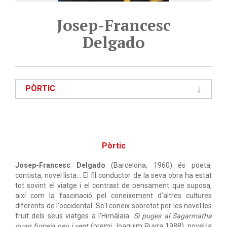
Josep-Francesc
Delgado
PÒRTIC
Pòrtic
Josep-Francesc Delgado
(Barcelona, 1960) és poeta,
contista, novel·lista... El fil conductor de la seva obra ha estat
tot sovint el viatge i el contrast de pensament que suposa,
així com la fascinació pel coneixement d'altres cultures
diferents de l'occidental. Se'l coneix sobretot per les novel·les
fruit dels seus viatges a l'Himàlaia:
Si puges al Sagarmatha
quan fumeja neu i vent
(premi Joaquim Ruyra 1988), novel·la