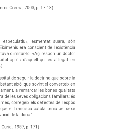
erns Crema, 2003, p. 17-18)
e especulatiu», esmentat suara, són
Eiximenis era conscient de l'existència
tava d'imitar-lo: «Açí respon un doctor
tol aprés d'aquell qui és al·legat en
4).
ssitat de seguir la doctrina que sobre la
obstant això, que sovint el converteix en
tivament, a remarcar les bones qualitats
ora de les seves obligacions familiars; és
; a més, corregeix els defectes de l'espòs
 que el franciscà català tenia pel sexe
lvació de la dona."
 Curial, 1987, p. 171)