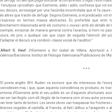
de defugir tot allò que pugui dificultar la comprensió, o sigui, l'estil 
i l'enutjosa «proxilitat» que Eiximenis, adés i adés, confessa que vol evit
seu discurs, arrossegat per una facúndia incontrolada que el fa caure
als altres que tractin de defugir. Segons Eiximenis, si el predicador vol i
s'expressi en termes massa abstractes. És preferible que entri t
directament relacionada amb els costums o
mores
i amb els detalls de 
exemple, enraonar de manera general contra l'avarícia, si hom no passa
usura, els jocs o qualque cas que copsi de seguida l'atenció del púb
d'adaptar el discurs a la condició i classe social de l'auditori."
(
Albert G. Hauf
:
D'Eiximenis a Sor Isabel de Villena: Aportació a l
València/Barcelona: Institut de Filologia Valenciana/Publicacions de l'A
* * *
"El poeta anglès W.H. Auden va escriure que els interessos de l'escri
coincideixen mai, i que, quan aquesta coincidència es produeix, es trac
sintonia d'Eiximenis amb el seu públic és un d'aquests afortunats acc
van ser tan llegits com ell i llegits de la manera com el seu autor prevei
van tenir tants de lectors. Les seves obres van traspassar les fronteres 
diverses vegades al castellà, al francès, al llatí i àdhuc a l'aragonès o al