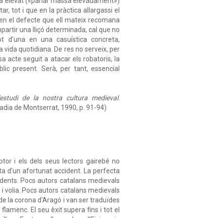
massa elevat («parlar massa elevadament»)
ar, tot i que en la pràctica allargassi el
 en el defecte que ell mateix recomana
mpartir una lliçó determinada, cal que no
ot d'una en una casuística concreta,
la vida quotidiana. De res no serveix, per
 acte seguit a atacar els robatoris, la
lic present. Serà, per tant, essencial
'estudi de la nostra cultura medieval
.
badia de Montserrat, 1990, p. 91-94)
ptor i els dels seus lectors gairebé no
ta d'un afortunat accident. La perfecta
idents. Pocs autors catalans medievals
a i volia. Pocs autors catalans medievals
de la corona d'Aragó i van ser traduïdes
 flamenc. El seu èxit supera fins i tot el