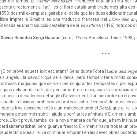
pas del temps. El
Psaltiri devotíssim
–traducció catalana feta per Gu
escrita directament al llatí– és el llibre català amb tirada més alta des
1553: dos mil exemplars, gairebé el doble que les dues edicions incuna
llibre imprès a Ginebra és una traducció francesa del
Llibre dels àn
Granada és una traducció castellana de la
Vita Christi
(1496), tots dos d'
(
Xavier Renedo i Sergi Gascón
(curs.):
Prosa
. Barcelona: Teide, 1993, p
* * *
"¿D'on prové aquest èxit esclatant? Sens dubte l'obra [
Llibre dels ànge
els àngels i la devoció que se'ls devia, però també oferia molts consel
fórmules màgiques que servien per conjurar les tempestes o per expulsa
alguns dels punts forts del pensament eiximinià, com la corrupció dels 
dimoni), la decadència del segle i l'adveniment d'un nou ordre en el go
aspecte, relacionat amb la seva profecia sobre l'extinció de totes les ca
–que ja li va ocasionar més d'un maldecap amb el
Dotzè
, que el rei 
manera potser més subtil i ajuda a perfilar les afinitats d'Eiximenis amb
orde. L'èxit prové, també, de la nova manera de fer que ja hem insinuat
perd sistematicitat, però guanya frescor. Eiximenis havia trobat un p
seus lectors ideals i el va continuar emprant en les seves obres posterior