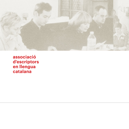
Vés
al
contingut
N
pr