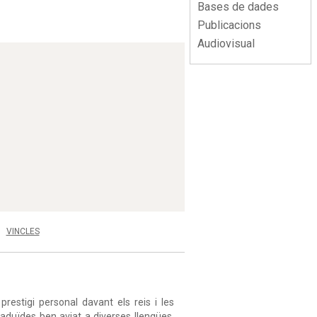
Bases de dades
Publicacions
Audiovisual
VINCLES
prestigi personal davant els reis i les
traduïdes ben aviat a diverses llengües,