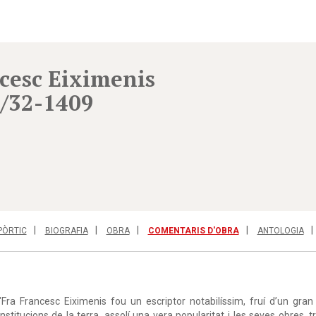
cesc Eiximenis
/32-1409
PÒRTIC
BIOGRAFIA
OBRA
COMENTARIS D'OBRA
ANTOLOGIA
"Fra Francesc Eiximenis fou un escriptor notabilíssim, fruí d’un gran 
institucions de la terra, assolí una vera popularitat i les seves obres, 