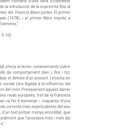
illem Fontana d'una obra d'Eiximenis
 de la introducció de la impremta fins al
bles del
Tirant lo Blanc
juntes. El primer
gels
(1478), i el primer llibre imprès a
Eiximenis."
. 9-10)
ls
] oferia al lector coneixements sobre
ls de comportament diari i, fins i tot,
r el dimoni d'un posseït. I insistia en
curials (ara lligada a la influència del
vern del món. Precisament aquest darrer
ses reials europees, tret de la francesa
Joan va fer-li esmenar–, reapareix d'una
 els corrents més espiritualistes del seu
, d'un text potser menys encotillat, que
rocediment que l'acostava més i més als
s."