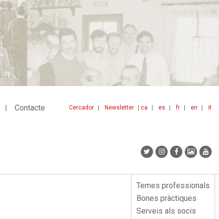
Contacte
Cercador
Newsletter
ca
es
fr
en
it
Menu
idiomes
top
Temes professionals
Menu
Bones pràctiques
lateral
Serveis als socis