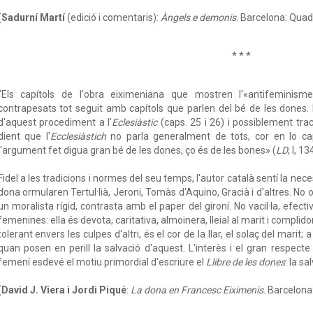
(
Sadurní Martí
(edició i comentaris):
Àngels e demonis
. Barcelona: Quad
* * *
"Els capítols de l'obra eiximeniana que mostren l'«antifeminism
contrapesats tot seguit amb capítols que parlen del bé de les dones. 
d'aquest procediment a l'
Eclesiàstic
(caps. 25 i 26) i possiblement trac
dient que l'
Ecclesiàstich
no parla generalment de tots, cor en lo capí
l'argument fet digua gran bé de les dones, ço és de les bones» (
LD
, I, 13
Fidel a les tradicions i normes del seu temps, l'autor català sentí la nece
dona ormularen Tertul·lià, Jeroni, Tomàs d'Aquino, Gracià i d'altres. No 
un moralista rígid, contrasta amb el paper del gironí. No vacil·la, efec
femenines: ella és devota, caritativa, almoinera, lleial al marit i complid
tolerant envers les culpes d'altri, és el cor de la llar, el solaç del marit
quan posen en perill la salvació d'aquest. L'interès i el gran respecte
femení esdevé el motiu primordial d'escriure el
Llibre de les dones
: la sa
(
David J. Viera i Jordi Piqué
:
La dona en Francesc Eiximenis
. Barcelona: