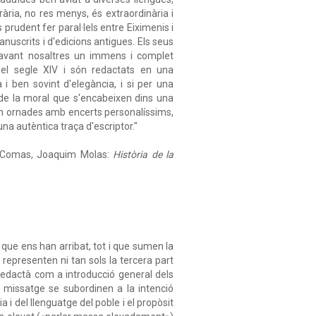
ària, no res menys, és extraordinària i
prudent fer paral·lels entre Eiximenis i
nuscrits i d'edicions antigues. Els seus
n davant nosaltres un immens i complet
el segle XIV i són redactats en una
 i ben sovint d'elegància, i si per una
i de la moral que s'encabeixen dins una
 són ornades amb encerts personalíssims,
na autèntica traça d'escriptor."
ni Comas, Joaquim Molas:
Història de la
 que ens han arribat, tot i que sumen la
 representen ni tan sols la tercera part
redactà com a introducció general dels
 del missatge se subordinen a la intenció
 i del llenguatge del poble i el propòsit