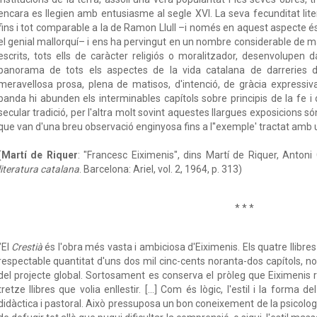
encara es llegien amb entusiasme al segle XVI. La seva fecunditat liter
fins i tot comparable a la de Ramon Llull –i només en aquest aspecte és 
el genial mallorquí– i ens ha pervingut en un nombre considerable de ma
escrits, tots ells de caràcter religiós o moralitzador, desenvolupe
panorama de tots els aspectes de la vida catalana de darreries d
meravellosa prosa, plena de matisos, d'intenció, de gràcia expressiva
banda hi abunden els interminables capítols sobre principis de la fe 
secular tradició, per l'altra molt sovint aquestes llargues exposicions
que van d'una breu observació enginyosa fins a l''exemple' tractat amb u
(
Martí de Riquer
: "Francesc Eiximenis", dins Martí de Riquer, Anto
literatura catalana
. Barcelona: Ariel, vol. 2, 1964, p. 313)
* * *
"El
Crestià
és l'obra més vasta i ambiciosa d'Eiximenis. Els quatre llibres
respectable quantitat d'uns dos mil cinc-cents noranta-dos capítols, no
del projecte global. Sortosament es conserva el pròleg que Eiximenis 
tretze llibres que volia enllestir. [...] Com és lògic, l'estil i la forma
didàctica i pastoral. Això pressuposa un bon coneixement de la psicologia