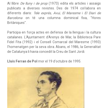
Al llibre
De lluny i de prop
(1973) edita els articles i assaigs
publicats a diverses revistes. Des de 1974 col·labora en
diferents diaris:
Tele exprés
,
Avui
,
El Maresme
i
El Diari de
Barcelona
on té una columna dominical fixa, "Hores
Britàniques".
Participa en força actes en defensa de la llengua i la cultura
catalanes. L'Ajuntament d'Arenys de Mar, la Biblioteca Pare
Fidel Fita (1992) i el Consell Comarcal del Maresme (1993)
l'homenatgen per la seva obra. Abans, el 1986, la Generalitat
de Catalunya li havia concedit la Creu de Sant Jordi.
Lluís Ferran de Pol
mor el 19 d'octubre de 1995.