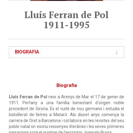
Lluís Ferran de Pol
1911-1995
BIOGRAFIA
Biografia
Lluís Ferran de Pol
neix a Arenys de Mar el 17 de gener de
1911. Pertany a una família benestant d'origen noble
procedent de Girona. És el vuitè de nou germans i estudia el
batxillerat de lletres a Mataró. Als disset anys comença la
carrera de Dret a Barcelona i col·labora en les revistes del seu
poble natal on escriu ressenyes literàries i les seves primeres
narracions sota el guiatge de l'escriptor Joaquim Ruyra.