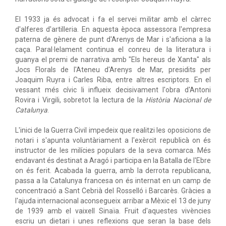
El 1933 ja és advocat i fa el servei militar amb el càrrec
d'alferes d'artilleria. En aquesta època assessora l'empresa
paterna de gènere de punt d'Arenys de Mar i s'aficiona a la
caça. Paral·lelament continua el conreu de la literatura i
guanya el premi de narrativa amb "Els hereus de Xanta" als
Jocs Florals de l'Ateneu d'Arenys de Mar, presidits per
Joaquim Ruyra i Carles Riba, entre altres escriptors. En el
vessant més cívic li influeix decisivament l'obra d'Antoni
Rovira i Virgili, sobretot la lectura de la
Història Nacional de
Catalunya
.
L'inici de la Guerra Civil impedeix que realitzi les oposicions de
notari i s'apunta voluntàriament a l'exèrcit republicà on és
instructor de les milícies populars de la seva comarca. Més
endavant és destinat a Aragó i participa en la Batalla de l'Ebre
on és ferit. Acabada la guerra, amb la derrota republicana,
passa a la Catalunya francesa on és internat en un camp de
concentració a Sant Cebrià del Rosselló i Barcarès. Gràcies a
l'ajuda internacional aconsegueix arribar a Mèxic el 13 de juny
de 1939 amb el vaixell Sinaïa. Fruit d'aquestes vivències
escriu un dietari i unes reflexions que seran la base dels