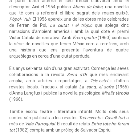
A partir d'ara alterna el seu treball d'advocat amb el
d'escriptor. Així el 1954 publica
Abans de l'alba
, una novel·la
que té com a referent el llibre sagrat dels maies-quitxè,
Pòpol- Vuh
. El 1956 apareix una de les obres més celebrades
de Ferran de Pol,
La ciutat i el tròpic
que aplega cinc
narracions d'ambient americà i amb la qual obté el premi
Víctor Català de narrativa. Amb
Érem quatre
(1960) continua
la sèrie de novel·les que tenen Mèxic com a rerefons, amb
una història que ens presenta l'aventura de quatre
arqueòlegs en cerca d'una ciutat perduda.
Els anys seixanta són d'una gran activitat. Comença les seves
col·laboracions a la revista
Serra d'Or
que més endavant
amplia, amb articles i reportatges, a
Tele-estel
i d'altres
revistes locals. Tradueix al català
La sang, el sofre
(1965)
d'Anna Langfus i publica la novel·la psicològica
Miralls tèrbols
(1966).
També escriu teatre i literatura infantil. Molts dels seus
contes són publicats a les revistes
Tretzevents
i
Cavall fort
a
més de
Vida Parroquial
. El recull de relats
Entre tots ho farem
tot
(1982) compta amb un pròleg de Salvador Espriu.