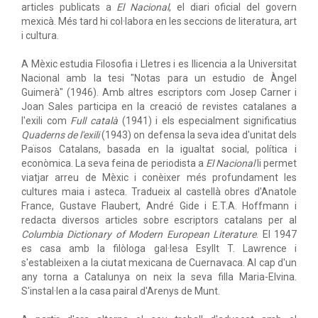
articles publicats a
El Nacional
, el diari oficial del govern
mexicà. Més tard hi col·labora en les seccions de literatura, art
i cultura.
A Mèxic estudia Filosofia i Lletres i es llicencia a la Universitat
Nacional amb la tesi "Notas para un estudio de Àngel
Guimerà" (1946). Amb altres escriptors com Josep Carner i
Joan Sales participa en la creació de revistes catalanes a
l'exili com
Full català
(1941) i els especialment significatius
Quaderns de l'exili
(1943) on defensa la seva idea d'unitat dels
Països Catalans, basada en la igualtat social, política i
econòmica. La seva feina de periodista a
El Nacional
li permet
viatjar arreu de Mèxic i conèixer més profundament les
cultures maia i asteca. Tradueix al castellà obres d'Anatole
France, Gustave Flaubert, André Gide i E.T.A. Hoffmann i
redacta diversos articles sobre escriptors catalans per al
Columbia Dictionary of Modern European Literature
. El 1947
es casa amb la filòloga gal·lesa Esyllt T. Lawrence i
s'estableixen a la ciutat mexicana de Cuernavaca. Al cap d'un
any torna a Catalunya on neix la seva filla Maria-Elvina.
S'instal·len a la casa pairal d'Arenys de Munt.