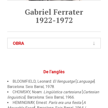
Gabriel Ferrater
1922-1972
OBRA
De l'anglès
BLOOMFIELD, Leonard:
El llenguatge
[
Language
].
Barcelona: Seix Barral, 1978.
CHOMSKY, Noam:
Lingüística cartesiana
[
Cartesian
linguistics
]. Barcelona: Seix Barral, 1966.
HEMINGWAY, Ernest:
París era una fiesta
[
A
Moveable Feast
]. Barcelona: Seix Barral, 1964 /