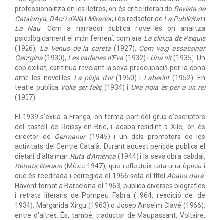
professionalitza en les lletres, on és crític literari de
Revista de
Catalunya
,
D'Ací i d'Allà
i
Mirador
, i és redactor de
La Publicitat
i
La Nau
. Com a narrador publica novel·les on analitza
psicològicament el món femení, com ara
La clínica de Psiquis
(1926),
La Venus de la careta
(1927),
Com vaig assassinar
Georgina
(1930),
Les cadenes d'Eva
(1932) i
Una nit
(1935). Un
cop exiliat, continua revelant la seva preocupació per la dona
amb les novel·les
La pluja d'or
(1950) i
Laberint
(1952). En
teatre publica
Volia ser feliç
(1934) i
Una noia és per a un rei
(1937).
El 1939 s'exilia a França, on forma part del grup d'escriptors
del castell de Roissy-en-Brie, i acaba residint a Xile, on és
director de
Germanor
(1945) i un dels promotors de les
activitats del Centre Català. Durant aquest període publica el
dietari d'alta mar
Ruta d'Amèrica
(1944) i la seva obra cabdal,
Retrats literaris
(Mèxic 1947), que reflecteix tota una època i
que és reeditada i corregida el 1966 sota el títol
Abans d'ara
.
Havent tornat a Barcelona el 1963, publica diverses biografies
i retrats literaris de Pompeu Fabra (1964, reedició del de
1934), Margarida Xirgu (1963) o Josep Anselm Clavé (1966),
entre d'altres. És, també, traductor de Maupassant, Voltaire,