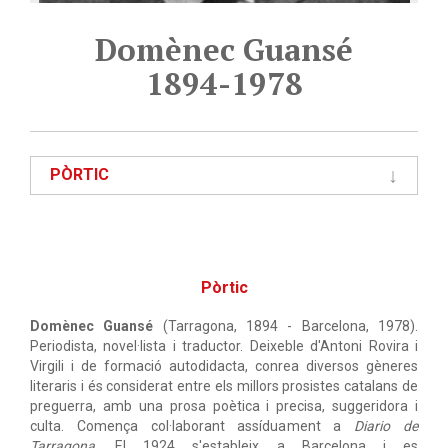
Domènec Guansé
1894-1978
PÒRTIC
Pòrtic
Domènec Guansé
(Tarragona, 1894 - Barcelona, 1978).
Periodista, novel·lista i traductor. Deixeble d'Antoni Rovira i
Virgili i de formació autodidacta, conrea diversos gèneres
literaris i és considerat entre els millors prosistes catalans de
preguerra, amb una prosa poètica i precisa, suggeridora i
culta. Comença col·laborant assíduament a
Diario de
Tarragona
. El 1924 s'estableix a Barcelona i es