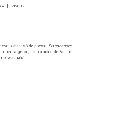
IA
VINCLES
 seva publicació de poesia.
Els caçadors
aprenentatge on, en paraules de Vicent
 no racionals".