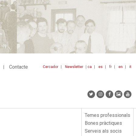
Contacte
Cercador
Newsletter
ca
es
fr
en
it
Menu
idiomes
top
Temes professionals
Menu
Bones pràctiques
lateral
Serveis als socis