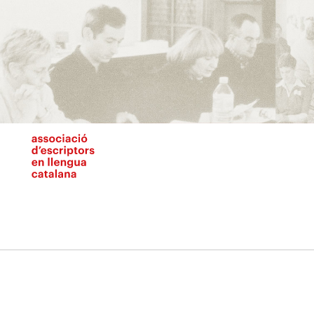
Vés
al
contingut
N
pr