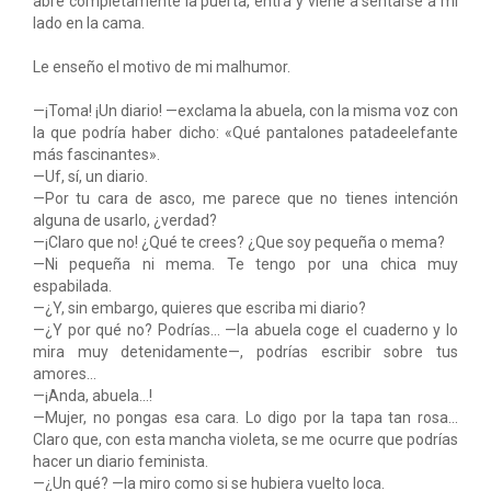
abre completamente la puerta, entra y viene a sentarse a mi
lado en la cama.
Le enseño el motivo de mi malhumor.
—¡Toma! ¡Un diario! —exclama la abuela, con la misma voz con
la que podría haber dicho: «Qué pantalones patadeelefante
más fascinantes».
—Uf, sí, un diario.
—Por tu cara de asco, me parece que no tienes intención
alguna de usarlo, ¿verdad?
—¡Claro que no! ¿Qué te crees? ¿Que soy pequeña o mema?
—Ni pequeña ni mema. Te tengo por una chica muy
espabilada.
—¿Y, sin embargo, quieres que escriba mi diario?
—¿Y por qué no? Podrías... —la abuela coge el cuaderno y lo
mira muy detenidamente—, podrías escribir sobre tus
amores...
—¡Anda, abuela...!
—Mujer, no pongas esa cara. Lo digo por la tapa tan rosa...
Claro que, con esta mancha violeta, se me ocurre que podrías
hacer un diario feminista.
—¿Un qué? —la miro como si se hubiera vuelto loca.