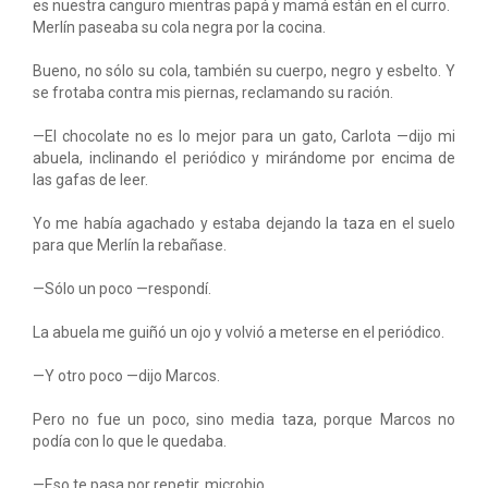
es nuestra canguro mientras papá y mamá están en el curro.
Merlín paseaba su cola negra por la cocina.
Bueno, no sólo su cola, también su cuerpo, negro y esbelto. Y
se frotaba contra mis piernas, reclamando su ración.
—El chocolate no es lo mejor para un gato, Carlota —dijo mi
abuela, inclinando el periódico y mirándome por encima de
las gafas de leer.
Yo me había agachado y estaba dejando la taza en el suelo
para que Merlín la rebañase.
—Sólo un poco —respondí.
La abuela me guiñó un ojo y volvió a meterse en el periódico.
—Y otro poco —dijo Marcos.
Pero no fue un poco, sino media taza, porque Marcos no
podía con lo que le quedaba.
—Eso te pasa por repetir, microbio.