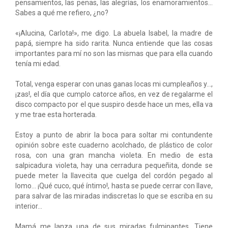
pensamientos, las penas, las alegrías, los enamoramientos...
Sabes a qué me refiero, ¿no?
«¡Alucina, Carlota!», me digo. La abuela Isabel, la madre de
papá, siempre ha sido rarita. Nunca entiende que las cosas
importantes para mí no son las mismas que para ella cuando
tenía mi edad.
Total, venga esperar con unas ganas locas mi cumpleaños y...,
¡zas!, el día que cumplo catorce años, en vez de regalarme el
disco compacto por el que suspiro desde hace un mes, ella va
y me trae esta horterada.
Estoy a punto de abrir la boca para soltar mi contundente
opinión sobre este cuaderno acolchado, de plástico de color
rosa, con una gran mancha violeta. En medio de esta
salpicadura violeta, hay una cerradura pequeñita, donde se
puede meter la llavecita que cuelga del cordón pegado al
lomo... ¡Qué cuco, qué íntimo!, hasta se puede cerrar con llave,
para salvar de las miradas indiscretas lo que se escriba en su
interior...
Mamá me lanza una de sus miradas fulminantes. Tiene