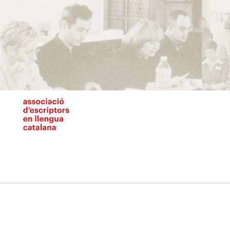
Vés
al
contingut
N
pr