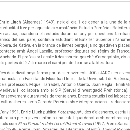
Enric Lluch
(Algemesí, 1949), neix el dia 1 de gener a la una de la 
puntualitat li ve per aquesta circumstància. Estudia Primària i Batxiller
En acabar, abandona els estudis durant un any per qüestions familiars
amics del seu pare, continua estudiant el Batxiller Superior i l’anomen
Ribera, de Xàtiva, en la branca de lletres perquè ja no quedaven places
contacte amb Ángel Lacalle, professor depurat pel règim de Franco, 
Machado. El professor Lacalle li descobreix, gairebé d’amagatotis, els au
els poetes del 27 i li marca el camí per dedicar-se a la literatura.
Des dels divuit anys forma part dels moviments JOC i JARC i en divers
matricula a la Facultat de Filosofia i Lletres de la Universitat de València,
dels professors Miquel Tarradell, Antonio Ubieto, Joan Reglà i Emili Gi
Medieval i col·labora amb el SIP (Servei d’Investigació Prehistòrica)
l’ensenyament durant més de trenta anys. Enceta estudis i col·laborac
i cultura iberes i amb Gerardo Pereira sobre interpretacions i traduccion
L'any 1991,
Enric Lluch
publica
Potosnàguel
i, des d'aleshores, escriu 
literatura per a joves i infants i ha estat guardonat amb nombrosos p
títols com
El rei Panxut redola i el rei Primal s'envola
(1992, Premi Samar
cel
(1996, Premi Joan Amades de Literatura Infantil),
L'àngel Propul