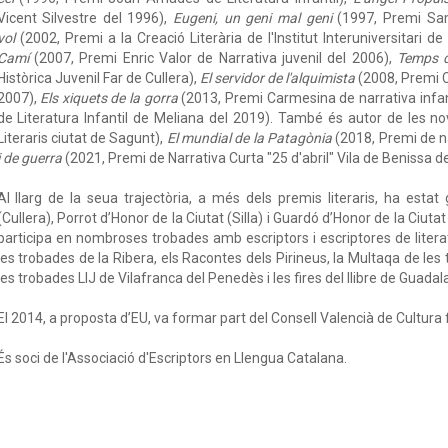
Vicent Silvestre del 1996),
Eugeni, un geni mal geni
(1997, Premi Sa
vol
(2002, Premi a la Creació Literària de l'Institut Interuniversitari de
Camí
(2007, Premi Enric Valor de Narrativa juvenil del 2006),
Temps 
Històrica Juvenil Far de Cullera),
El servidor de l'alquimista
(2008, Premi C
2007),
Els xiquets de la gorra
(2013, Premi Carmesina de narrativa infant
de Literatura Infantil de Meliana del 2019). També és autor de les no
Literaris ciutat de Sagunt),
El mundial de la Patagònia
(2018, Premi de na
i de guerra
(2021, Premi de Narrativa Curta "25 d'abril" Vila de Benissa de
Al llarg de la seua trajectòria, a més dels premis literaris, ha esta
(Cullera), Porrot d’Honor de la Ciutat (Silla) i Guardó d’Honor de la Ciut
participa en nombroses trobades amb escriptors i escriptores de literat
les trobades de la Ribera, els Racontes dels Pirineus, la Multaqa de les 
les trobades LIJ de Vilafranca del Penedès i les fires del llibre de Guadal
El 2014, a proposta d’EU, va formar part del Consell Valencià de Cultura f
És soci de l'Associació d'Escriptors en Llengua Catalana.