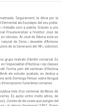
matinada. Segurament, la dèria per la
at Elemental als Escolapis del seu poble.
 i treballa com a paleta. Gràcies a uns
at Preuniversitari a l’institut José de
 en ciències. Al José de Ribera està en
natural de Sòria i deixeble d’Antonio
tors de la Generació del 98 i, sobretot,
os grups teatrals d’àmbit comarcal. Es
 en l’especialitat d’Història i rep classes
ralt. Forma part del seminari d’Història
. Amb els estudis acabats, es dedica a
ions amb Domingo Fletxer sobre llengua
s d’inscripcions funeràries romanes.
i publica més d'un centenar de llibres de
remis. És autor, entre molts altres, de
uc),
Contes de les coses que pengen del
sat i el dimoni Emplomat
(1997, Premi