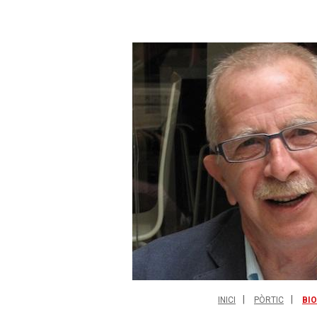
INICI
PÒRTIC
BI