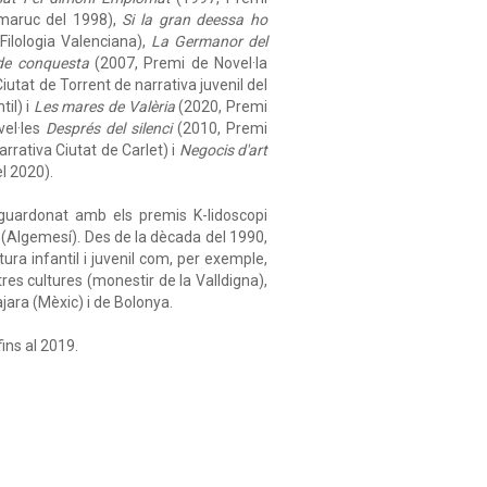
maruc del 1998),
Si la gran deessa ho
 Filologia Valenciana),
La Germanor del
de conquesta
(2007, Premi de Novel·la
iutat de Torrent de narrativa juvenil del
il) i
Les mares
de Valèria
(2020, Premi
vel·les
Després del silenci
(2010, Premi
rrativa Ciutat de Carlet) i
Negocis d'art
l 2020).
t guardonat amb els premis K-lidoscopi
at (Algemesí). Des de la dècada del 1990,
ura infantil i juvenil com, per exemple,
tres cultures (monestir de la Valldigna),
ajara (Mèxic) i de Bolonya.
ins al 2019.