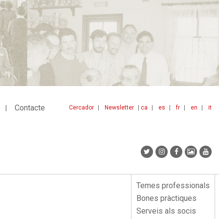
Contacte
Cercador
Newsletter
ca
es
fr
en
it
Menu
idiomes
top
Temes professionals
Menu
Bones pràctiques
lateral
Serveis als socis