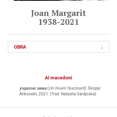
Joan Margarit
1938-2021
OBRA
Al macedoni
учдесна зима
(
Un hivern fascinant
). Skopje:
Artkonekt, 2021. (Trad. Natasha Sardjoska)