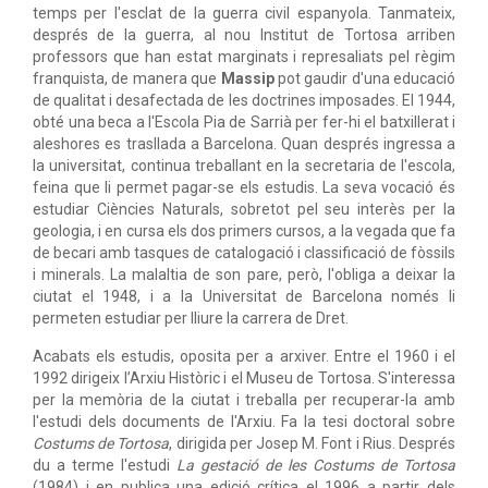
temps per l'esclat de la guerra civil espanyola. Tanmateix,
després de la guerra, al nou Institut de Tortosa arriben
professors que han estat marginats i represaliats pel règim
franquista, de manera que
Massip
pot gaudir d'una educació
de qualitat i desafectada de les doctrines imposades. El 1944,
obté una beca a l'Escola Pia de Sarrià per fer-hi el batxillerat i
aleshores es trasllada a Barcelona. Quan després ingressa a
la universitat, continua treballant en la secretaria de l'escola,
feina que li permet pagar-se els estudis. La seva vocació és
estudiar Ciències Naturals, sobretot pel seu interès per la
geologia, i en cursa els dos primers cursos, a la vegada que fa
de becari amb tasques de catalogació i classificació de fòssils
i minerals. La malaltia de son pare, però, l'obliga a deixar la
ciutat el 1948, i a la Universitat de Barcelona només li
permeten estudiar per lliure la carrera de Dret.
Acabats els estudis, oposita per a arxiver. Entre el 1960 i el
1992 dirigeix l’Arxiu Històric i el Museu de Tortosa. S'interessa
per la memòria de la ciutat i treballa per recuperar-la amb
l'estudi dels documents de l'Arxiu. Fa la tesi doctoral sobre
Costums de Tortosa
, dirigida per Josep M. Font i Rius. Després
du a terme l'estudi
La gestació de les Costums de Tortosa
(1984) i en publica una edició crítica el 1996 a partir dels