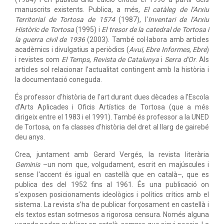
manuscrits existents. Publica, a més,
El catàleg de l’Arxiu
Territorial de Tortosa de 1574
(1987), l'
Inventari de l’Arxiu
Històric de Tortosa
(1995) i
El tresor de la catedral de Tortosa i
la guerra civil de 1936
(2003). També col·labora amb articles
acadèmics i divulgatius a periòdics (
Avui
,
Ebre Informes
,
Ebre
)
i revistes com
El Temps
,
Revista de Catalunya
i
Serra d'Or
. Als
articles sol relacionar l’actualitat contingent amb la història i
la documentació coneguda.
És professor d'història de l'art durant dues dècades a l’Escola
d’Arts Aplicades i Oficis Artístics de Tortosa (que a més
dirigeix entre el 1983 i el 1991). També és professor a la UNED
de Tortosa, on fa classes d'història del dret al llarg de gairebé
deu anys.
Crea, juntament amb Gerard Vergés, la revista literària
Geminis
–un nom que, volgudament, escrit en majúscules i
sense l'accent és igual en castellà que en català–, que es
publica des del 1952 fins al 1961. És una publicació on
s'exposen posicionaments ideològics i polítics crítics amb el
sistema. La revista s’ha de publicar forçosament en castellà i
els textos estan sotmesos a rigorosa censura. Només alguna