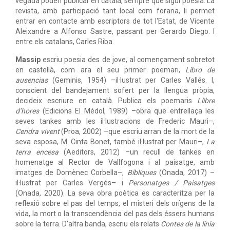
vegada poden publicar en català, sempre que sigui poesia. La
revista, amb participació tant local com forana, li permet
entrar en contacte amb escriptors de tot l'Estat, de Vicente
Aleixandre a Alfonso Sastre, passant per Gerardo Diego. I
entre els catalans, Carles Riba.
Massip
escriu poesia des de jove, al començament sobretot
en castellà, com ara el seu primer poemari,
Libro de
ausencias
(Geminis, 1954) –il·lustrat per Carles Vallés. I,
conscient del bandejament sofert per la llengua pròpia,
decideix escriure en català. Publica els poemaris
Llibre
d’hores
(Edicions El Mèdol, 1989) –obra que entrellaça les
seves tankes amb les il·lustracions de Frederic Mauri–,
Cendra vivent
(Proa, 2002) –que escriu arran de la mort de la
seva esposa, M. Cinta Bonet, també il·lustrat per Mauri–,
La
terra encesa
(Aeditors, 2012) –un recull de tankes en
homenatge al Rector de Vallfogona i al paisatge, amb
imatges de Domènec Corbella–,
Bíbliques
(Onada, 2017) –
il·lustrat per Carles Vergés– i
Personatges / Paisatges
(Onada, 2020). La seva obra poètica es caracteritza per la
reflexió sobre el pas del temps, el misteri dels orígens de la
vida, la mort o la transcendència del pas dels éssers humans
sobre la terra. D'altra banda, escriu els relats
Contes de la línia