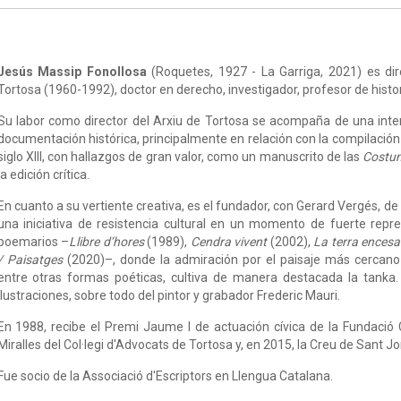
Jesús Massip Fonollosa
(Roquetes, 1927 - La Garriga, 2021) es dir
Tortosa (1960-1992), doctor en derecho, investigador, profesor de histori
Su labor como director del Arxiu de Tortosa se acompaña de una inten
documentación histórica, principalmente en relación con la compilación
siglo XIII, con hallazgos de gran valor, como un manuscrito de las
Costu
la edición crítica.
En cuanto a su vertiente creativa, es el fundador, con Gerard Vergés, de l
una iniciativa de resistencia cultural en un momento de fuerte repr
poemarios –
Llibre d’hores
(1989),
Cendra vivent
(2002),
La terra encesa
/ Paisatges
(2020)–, donde la admiración por el paisaje más cercano
entre otras formas poéticas, cultiva de manera destacada la tank
ilustraciones, sobre todo del pintor y grabador Frederic Mauri.
En 1988, recibe el Premi Jaume I de actuación cívica de la Fundació C
Miralles del Col·legi d'Advocats de Tortosa y, en 2015, la Creu de Sant Jor
Fue socio de la Associació d'Escriptors en Llengua Catalana.