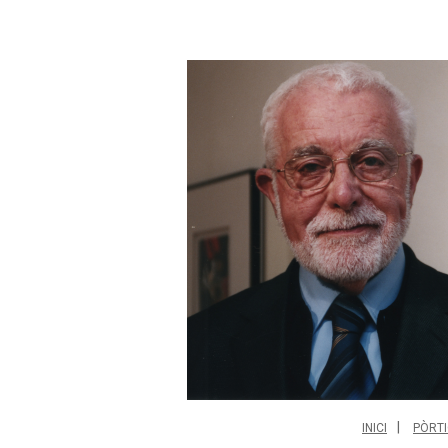
INICI
PÒRTI