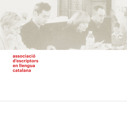
Vés
al
contingut
N
pr