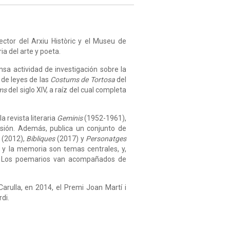
ector del Arxiu Històric y el Museu de
a del arte y poeta.
sa actividad de investigación sobre la
 de leyes de las
Costums de Tortosa
del
ms
del siglo XIV, a raíz del cual completa
a revista literaria
Geminis
(1952-1961),
esión. Además, publica un conjunto de
(2012),
Bíbliques
(2017) y
Personatges
 y la memoria son temas centrales, y,
a. Los poemarios van acompañados de
arulla, en 2014, el Premi Joan Martí i
di.