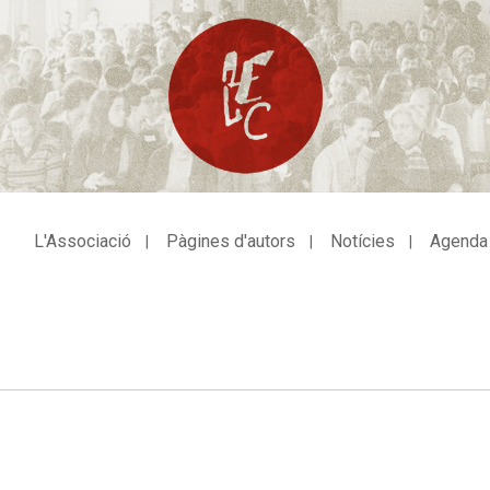
L'Associació
Pàgines d'autors
Notícies
Agenda
avegació
incipal