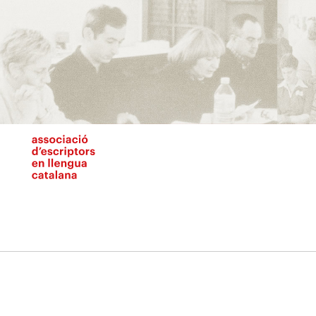
Vés
al
contingut
N
pr