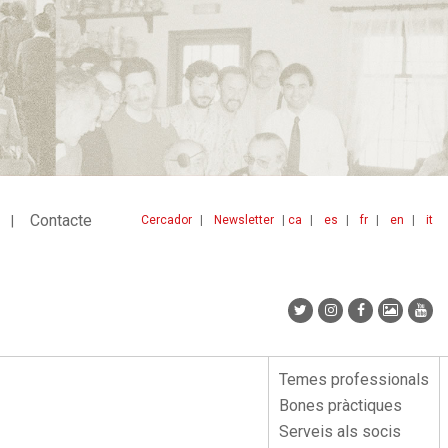
Contacte
Cercador
Newsletter
ca
es
fr
en
it
Menu
idiomes
top
Temes professionals
Menu
Bones pràctiques
lateral
Serveis als socis