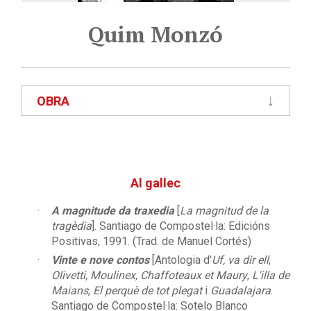
Quim Monzó
OBRA
Al gallec
A magnitude da traxedia
[
La magnitud de la
tragèdia
]. Santiago de Compostel·la: Edicións
Positivas, 1991. (Trad. de Manuel Cortés)
Vinte e nove contos
[Antologia d'
Uf, va dir ell
,
Olivetti, Moulinex, Chaffoteaux et Maury
,
L'illa de
Maians
,
El perquè de tot plegat
i
Guadalajara
.
Santiago de Compostel·la: Sotelo Blanco