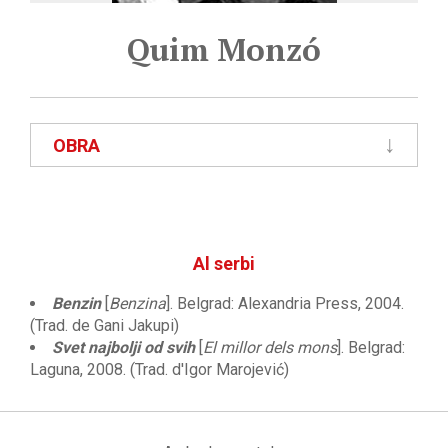
Quim Monzó
OBRA
Al serbi
Benzin
[
Benzina
]. Belgrad: Alexandria Press, 2004.
(Trad. de Gani Jakupi)
Svet najbolji od svih
[
El millor dels mons
]. Belgrad:
Laguna, 2008. (Trad. d'Igor Marojević)