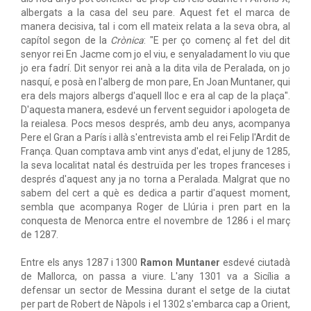
albergats a la casa del seu pare. Aquest fet el marca de
manera decisiva, tal i com ell mateix relata a la seva obra, al
capítol segon de la
Crònica
: "E per ço començ al fet del dit
senyor rei En Jacme com jo el viu, e senyaladament lo viu que
jo era fadrí. Dit senyor rei anà a la dita vila de Peralada, on jo
nasquí, e posà en l'alberg de mon pare, En Joan Muntaner, qui
era dels majors albergs d'aquell lloc e era al cap de la plaça".
D'aquesta manera, esdevé un fervent seguidor i apologeta de
la reialesa. Pocs mesos després, amb deu anys, acompanya
Pere el Gran a París i allà s'entrevista amb el rei Felip l'Ardit de
França. Quan comptava amb vint anys d'edat, el juny de 1285,
la seva localitat natal és destruïda per les tropes franceses i
després d'aquest any ja no torna a Peralada. Malgrat que no
sabem del cert a què es dedica a partir d'aquest moment,
sembla que acompanya Roger de Llúria i pren part en la
conquesta de Menorca entre el novembre de 1286 i el març
de 1287.
Entre els anys 1287 i 1300
Ramon Muntaner
esdevé ciutadà
de Mallorca, on passa a viure. L'any 1301 va a Sicília a
defensar un sector de Messina durant el setge de la ciutat
per part de Robert de Nàpols i el 1302 s'embarca cap a Orient,