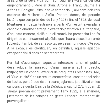
al llarg de la seva vida com són Jaume I —d'ençà del seu
engendrament—, Pere el Gran, Alfons el Franc, Jaume II i
Alfons el Benigne —fins la seva coronació—, així com dels reis
coetanis de Mallorca i Sicília. Parlem, doncs, del període
històric que comprèn des de l'any 1208 i fins el 1328, del qual
Muntaner
en deixa testimoni a partir d'un escrit exemplar i
canònic d'enorme càrrega d'exaltació patriòtica. L'autor parla,
d'aquesta manera, d'allò que ell mateix ha presenciat i ho fa
dirigint-se contínuament al públic que l'haurà d'escoltar i amb
l'objectiu, també, de ser escoltat pels reis i prínceps d'Aragó.
A la
Crònica
es glorifiquen, en definitiva, aquells episodis
excepcionals i dignes de ser recordats.
Per tal d'aconseguir aquesta interacció amb el públic,
desenvolupa la narració d'una manera àgil i directa,
mitjançant un continu exercici de preguntes i respostes. Així,
el "Què us diré?" és un recurs característic i constant del relat
de l'autor, per bé que és un recurs joglaresc, ja utilitzat en les
cançons de gesta. Dins de la
Crònica
, al capítol 272, trobem
El
Sermó
, poema escrit prèviament, l'any 1322, a la manera,
justament, de les cançons de gesta i encara impregnat de
provençalisme.