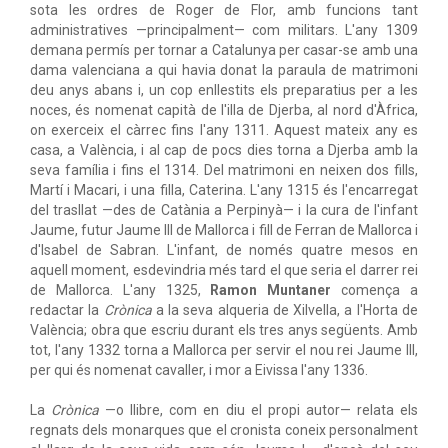
sota les ordres de Roger de Flor, amb funcions tant
administratives —principalment— com militars. L'any 1309
demana permís per tornar a Catalunya per casar-se amb una
dama valenciana a qui havia donat la paraula de matrimoni
deu anys abans i, un cop enllestits els preparatius per a les
noces, és nomenat capità de l'illa de Djerba, al nord d'Àfrica,
on exerceix el càrrec fins l'any 1311. Aquest mateix any es
casa, a València, i al cap de pocs dies torna a Djerba amb la
seva família i fins el 1314. Del matrimoni en neixen dos fills,
Martí i Macari, i una filla, Caterina. L'any 1315 és l'encarregat
del trasllat —des de Catània a Perpinyà— i la cura de l'infant
Jaume, futur Jaume III de Mallorca i fill de Ferran de Mallorca i
d'Isabel de Sabran. L'infant, de només quatre mesos en
aquell moment, esdevindria més tard el que seria el darrer rei
de Mallorca. L'any 1325,
Ramon Muntaner
comença a
redactar la
Crònica
a la seva alqueria de Xilvella, a l'Horta de
València; obra que escriu durant els tres anys següents. Amb
tot, l'any 1332 torna a Mallorca per servir el nou rei Jaume III,
per qui és nomenat cavaller, i mor a Eivissa l'any 1336.
La
Crònica
—o llibre, com en diu el propi autor— relata els
regnats dels monarques que el cronista coneix personalment