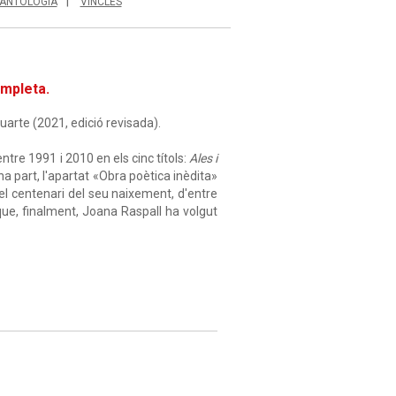
ANTOLOGIA
VINCLES
ompleta.
uarte (2021, edició revisada).
ntre 1991 i 2010 en els cinc títols:
Ales i
na part, l'apartat «Obra poètica inèdita»
el centenari del seu naixement, d'entre
 que, finalment, Joana Raspall ha volgut