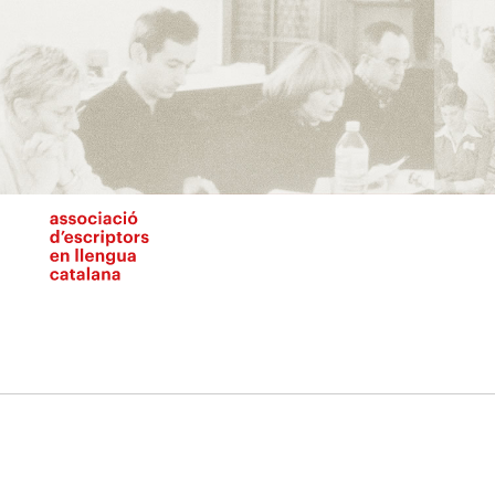
Vés
al
contingut
N
pr