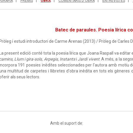
OGRAFIA
PREMIS
OBRA
COMENTARIS D'OBRA
ENTREVISTES
Batec de paraules. Poesia lírica c
Pròleg i estudi introductori de Carme Arenas (2013) / Pròleg de Carles D
La present edició conté tota la poesia lírica que Joana Raspall va editar e
camins, Llum i gira-sols, Arpegis, Instants
i
Jardí vivent
. A més, a la sego
incorpora 191 poesies inèdites seleccionades per l'autora amb motiu d
una multitud de carpetes i llibretes d'obra inèdita en tots els gèneres
oferir als seus lectors.
Amb el suport de: