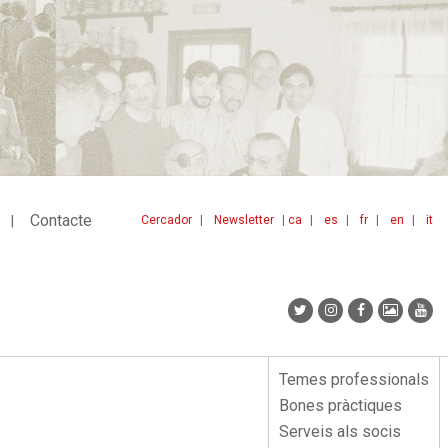
Contacte
Cercador
Newsletter
ca
es
fr
en
it
Menu
idiomes
top
Temes professionals
Menu
Bones pràctiques
lateral
Serveis als socis