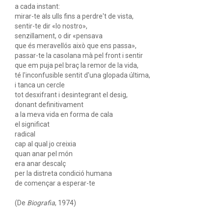
a cada instant:
mirar-te als ulls fins a perdre't de vista,
sentir-te dir «lo nostro»,
senzillament, o dir «pensava
que és meravellós això que ens passa»,
passar-te la casolana mà pel front i sentir
que em puja pel braç la remor de la vida,
té l'inconfusible sentit d'una glopada última,
i tanca un cercle
tot desxifrant i desintegrant el desig,
donant definitivament
a la meva vida en forma de cala
el significat
radical
cap al qual jo creixia
quan anar pel món
era anar descalç
per la distreta condició humana
de començar a esperar-te
(De
Biografia
, 1974)