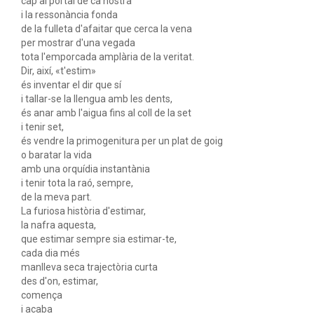
cap al portal de ca nostra
i la ressonància fonda
de la fulleta d'afaitar que cerca la vena
per mostrar d'una vegada
tota l'emporcada amplària de la veritat.
Dir, així, «t'estim»
és inventar el dir que sí
i tallar-se la llengua amb les dents,
és anar amb l'aigua fins al coll de la set
i tenir set,
és vendre la primogenitura per un plat de goig
o baratar la vida
amb una orquídia instantània
i tenir tota la raó, sempre,
de la meva part.
La furiosa història d'estimar,
la nafra aquesta,
que estimar sempre sia estimar-te,
cada dia més
manlleva seca trajectòria curta
des d'on, estimar,
comença
i acaba