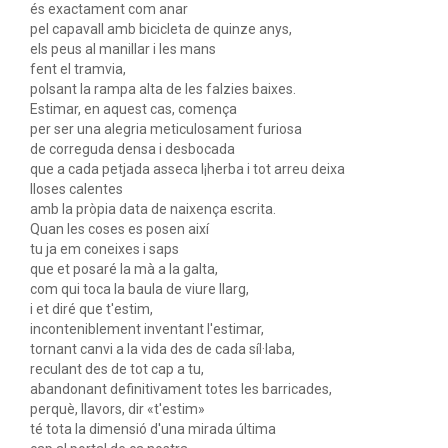
és exactament com anar
pel capavall amb bicicleta de quinze anys,
els peus al manillar i les mans
fent el tramvia,
polsant la rampa alta de les falzies baixes.
Estimar, en aquest cas, comença
per ser una alegria meticulosament furiosa
de correguda densa i desbocada
que a cada petjada asseca l¡herba i tot arreu deixa
lloses calentes
amb la pròpia data de naixença escrita.
Quan les coses es posen així
tu ja em coneixes i saps
que et posaré la mà a la galta,
com qui toca la baula de viure llarg,
i et diré que t'estim,
inconteniblement inventant l'estimar,
tornant canvi a la vida des de cada síl·laba,
reculant des de tot cap a tu,
abandonant definitivament totes les barricades,
perquè, llavors, dir «t'estim»
té tota la dimensió d'una mirada última