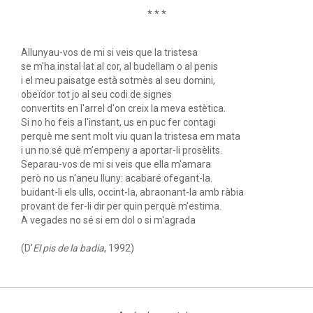
* * *
Allunyau-vos de mi si veis que la tristesa
se m'ha instal·lat al cor, al budellam o al penis
i el meu paisatge està sotmès al seu domini,
obeïdor tot jo al seu codi de signes
convertits en l'arrel d'on creix la meva estètica.
Si no ho feis a l'instant, us en puc fer contagi
perquè me sent molt viu quan la tristesa em mata
i un no sé què m’empeny a aportar-li prosèlits.
Separau-vos de mi si veis que ella m'amara
però no us n'aneu lluny: acabaré ofegant-la.
buidant-li els ulls, occint-la, abraonant-la amb ràbia
provant de fer-li dir per quin perquè m'estima.
A vegades no sé si em dol o si m'agrada
(D'
El pis de la badia
, 1992)