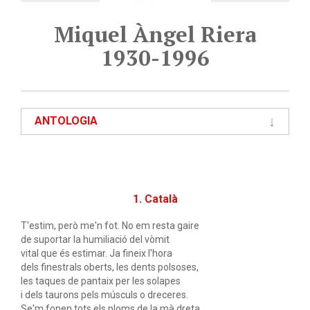
Miquel Àngel Riera
1930-1996
ANTOLOGIA
1. Català
T'estim, però me'n fot. No em resta gaire
de suportar la humiliació del vòmit
vital que és estimar. Ja fineix l'hora
dels finestrals oberts, les dents polsoses,
les taques de pantaix per les solapes
i dels taurons pels músculs o dreceres.
Se'm fonen tots els ploms de la mà dreta