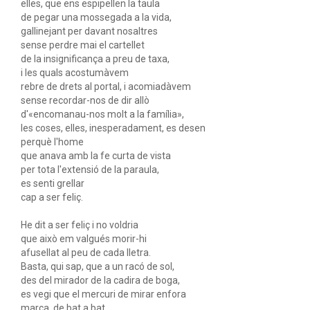
elles, que ens espipellen la taula
de pegar una mossegada a la vida,
gallinejant per davant nosaltres
sense perdre mai el cartellet
de la insignificança a preu de taxa,
i les quals acostumàvem
rebre de drets al portal, i acomiadàvem
sense recordar-nos de dir allò
d'«encomanau-nos molt a la família»,
les coses, elles, inesperadament, es desen
perquè l'home
que anava amb la fe curta de vista
per tota l'extensió de la paraula,
es senti grellar
cap a ser feliç.
He dit a ser feliç i no voldria
que això em valgués morir-hi
afusellat al peu de cada lletra.
Basta, qui sap, que a un racó de sol,
des del mirador de la cadira de boga,
es vegi que el mercuri de mirar enfora
marca, de bat a bat,