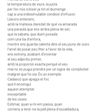
la temperatura de viure, la justa
per fer-nos créixer ja tot el diumenge
cap a una indissimulable condició d'infusori.
Llavors entenem,
amb la mateixa claredat de què va amarada
una paraula que ens arriba plena de set,
que la sabata, que duim posada
com una tia d'enfora,
mentre ens guarda calenta dins el seu puny de cuiro
l’arrel de posar peu fiter a favor de la vida,
ens estreny, acabant d'inventar
el seu adjectiu primer,
amb la proporció exacta perquè el seu
mai no es pugui prendre per un signe de complicitat
malgrat que ho sia. És un exemple.
Cadascú que apagui el foc
que li encengui
aquest atemptat
insospitable
de les coses.
Estimar, quan a mi em passa, quan
començ a tenir-ne la pell plena d'escaldadura,