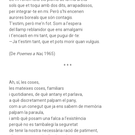
sols que et toqui amb dos dits, arrapadissos,
per integrar-te en mi. Però s'hi encenen
aurores boreals que són contagis.
T'estim, però me'n fot. Som a l'espera
del llamp reblanidor que ens amalgami
i t'encasti en mi tant, que pugui dir-te:
—Ja t'estim tant, que et pots morir quan vulguis.
(De
Poemes a Nai
, 1965)
* * *
Ah, sí, les coses,
les mateixes coses, familiars
i quotidianes, de què antany et parlava,
a què discretament palpam el pany,
com a un conegut que ja ens sabem de memòria
palpam la paraula,
i amb què posam una falca a l'existència
perquè no es tambalegi la seguretat
de tenir la nostra necessària ració de patiment,