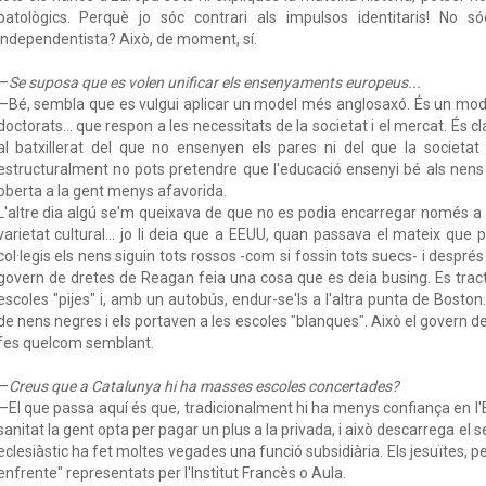
patològics. Perquè jo sóc contrari als impulsos identitaris! No sóc
Independentista? Això, de moment, sí.
—
Se suposa que es volen unificar els ensenyaments europeus...
—Bé, sembla que es vulgui aplicar un model més anglosaxó. És un model
doctorats... que respon a les necessitats de la societat i el mercat. És 
al batxillerat del que no ensenyen els pares ni del que la societat
estructuralment no pots pretendre que l'educació ensenyi bé als nens i 
oberta a la gent menys afavorida.
L'altre dia algú se'm queixava de que no es podia encarregar només a l'
varietat cultural... jo li deia que a EEUU, quan passava el mateix qu
col·legis els nens siguin tots rossos -com si fossin tots suecs- i després 
govern de dretes de Reagan feia una cosa que es deia busing. Es trac
escoles "pijes" i, amb un autobús, endur-se'ls a l'altra punta de Bosto
de nens negres i els portaven a les escoles "blanques". Això el govern de
fes quelcom semblant.
—
Creus que a Catalunya hi ha masses escoles concertades?
—El que passa aquí és que, tradicionalment hi ha menys confiança en l'E
sanitat la gent opta per pagar un plus a la privada, i això descarrega el
eclesiàstic ha fet moltes vegades una funció subsidiària. Els jesuïtes, pe
enfrente" representats per l'Institut Francès o Aula.