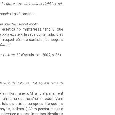
ta del que estava de moda el 1968 i el més
rancès. I això continua.
ibre que l'ha marcat molt?
l'estètica no m'interessa tant. Sí que
a obra existeix, la seva contemplació és
 com aquell cèlebre dantista que, segons
 Dante
."
i Cultura
, 22 d'octubre de 2007, p. 36)
laració de Bolonya i tot aquest tema de
 la millor manera. Mira, jo al parlament
 en un tema que no s'ha introduït. Vam
a tots els països europeus. Perquè les
nyols, italians...). Vam pensar que si a
o naixerien aquests impulsos identitaris