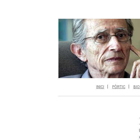
INICI
PÒRTIC
BIO