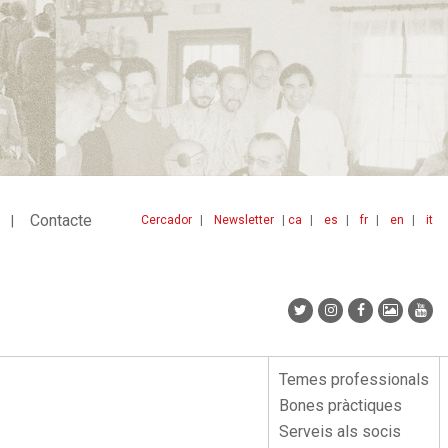
Contacte
Cercador
Newsletter
ca
es
fr
en
it
Menu
idiomes
top
Temes professionals
Menu
Bones pràctiques
lateral
Serveis als socis