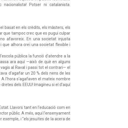
 nacionalista! Potser ni catalanista.
 basat en els crèdits, els màsters, els
clar que tampoc crec que es pugui culpar
 no afavoreix. En una societat injusta
que alhora creï una societat flexible i
escola pública la funció d'atendre a la
e passa ara aquí —això de què en alguns
vagis al Raval i passi tot el contrari— el
tava d'agafar un 20 % dels nens de les
n. A l'hora s'agafaven el mateix nombre
 dretes dels EEUU! Imagineu si el d'aquí
stat. Llavors tant en l'educació com en
 sector públic. A més, aquí l'ensenyament
r exemple, i "els jesuïtes de la acera de