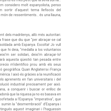
m considero molt espanyolista, penso
 sortir d'aquest tema llefiscós del
t món de ressentiments... és una llauna,
nt dels madrilenys, allò més autoritari.
a frase que diu que "per abraçar-se cal
à soldada amb Espanya. Escolta! Jo vull
, que hi deia, "medalla a los voluntarios
xi'm ser solidari, deixi'm abraçar-lo!
nuarà aquesta qüestió tan pesada entre
precio m'identifico prou amb els seus
ió geogràfica. Quan Anglaterra i França
ica. I això és gràcies a la reunificació
els aprenents en fan universitaris i del
olució industrial precisament per això.
ana, a conquerir i buscar or enlloc de
'adonà que la riquesa ja no es basava en
 bofetada a l'Espanya "imperativa", que
'hi sumin la "desmembració" d'Espanya i
 tingués aquest imaginari i l'haguessin