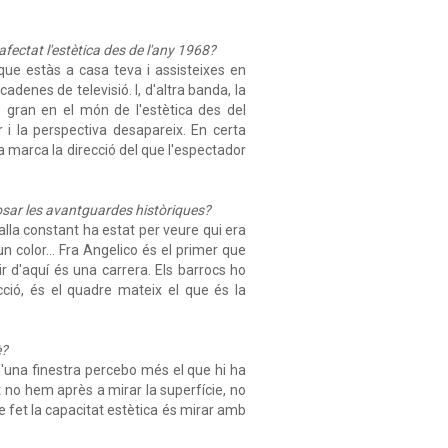
 afectat l'estètica des de l'any 1968?
 que estàs a casa teva i assisteixes en
denes de televisió. I, d'altra banda, la
s gran en el món de l'estètica des del
 i la perspectiva desapareix. En certa
a marca la direcció del que l'espectador
posar les avantguardes històriques?
lla constant ha estat per veure qui era
n color... Fra Angelico és el primer que
ir d'aquí és una carrera. Els barrocs ho
cció, és el quadre mateix el que és la
è?
d'una finestra percebo més el que hi ha
 no hem après a mirar la superfície, no
e fet la capacitat estètica és mirar amb