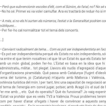
—
Però que subvencionin escoles d'elit, com el Súnion, és fatal, no? No sé s
—No ho sé. Primer es va voler camuflar. Ara es tractarà de reduir-ho si 
—
A més, si no els hi surten els números, l'estat o la Generalitat podrien c
públiques...
—Per fer-ho cal normalitzar tot el tema dels concerts.
...]
—
Canviant radicalment de tema... Com es pot ser independentista en l'ac
—Es pot ser independentista perquè els Estats no són independents, só
ha entre el que tenim nosaltres i el que té un Estat és que els Estats t
amb un món global, poden fer-ho. L'Estat es basa en la idea que hi
administratiu, militar... tot plegat. Llavors els nuclis d'agregació d'aq
d'organitzacions piramidals. Què passa amb Catalunya (fugint d'ideo
tema del turisme, jo (Catalunya) m'ajunto amb Mallorca i València,
potència turística del món. I per tant, tinc una capacitat de negociació
el tema de l'energia em convé jugar, potser, amb Aragó i/o el sud 
fer-me amb..., etc. Què és operatiu? Què és funcional? Jo vaig experi
l'Estat va prohibir que es veiés TV3 a València. Prous problemes teni
com per haver d'anar ofegats i haver de convèncer a aquests seny
rendible, operatiu... En la geometria booleana, el producte lògic de dos 