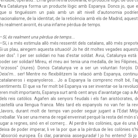
Ara Catalunya forma un producte lògic amb Espanya. Doncs jo, que e
que si tinguéssim un país amb un alt nivell d'autonomia podríem
nacionalisme, de la identitat, de la reticència amb els de Madrid, aques
és realment avorrit, és una infame pèrdua de temps.
—
Sí, és realment una pèrdua de temps...
—Sí, i a més estimula allò més ressentit dels catalans, allò més prepote
Si us plau, airegem aquesta situació! Jo he dit moltes vegades aquest
ser dos". I per ser solidari no has d'estar soldat. Avui, Catalunya est
poder ser solidari! Mireu, el meu avi tenia una medalla, de les Filipines
forzosos" (riures). Doncs Catalunya ve a ser un voluntari forçós. Dei
Deixi'm... ser! Mentre no flexibilitzem la relació amb Espanya, conti
catalaneros i espanyoleros... Jo a Espanya la comprenc molt bé, l'a
sentiments. El que va fer molt bé Espanya va ser inventar-se la revoluc
eren molt importants, Espanya surt amb cent anys d'avantatge cap a Amèr
dels reis catòlics. Agafen als senyors feudals i els fan aristòcrates, d
castellà una llengua franca. Més tard els espanyols no van fer la rev
Llavors, durant molt de temps van poder seguir jugant a l'Edat Mitj
treballar. Va ser una mena de regal enverinat perquè la resta del món s
jugar a regnes, sinó en el comerç... Al perdre les colònies, que és una
deixa de poder imperar, li ve la por que a la pèrdua de les colònies s
l'absorció europea. És clar, paranoia assegurada! I jo ho entenc! Si jo