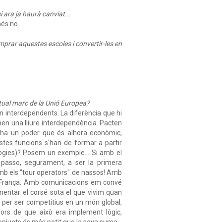
i ara ja haurà canviat...
més no.
omprar aquestes escoles i convertir-les en
tual marc de la Unió Europea?
n interdependents. La diferència que hi
enen una lliure interdependència. Pacten
 ha un poder que és alhora econòmic,
uestes funcions s'han de formar a partir
logies)? Posem un exemple... Si amb el
 passo, segurament, a ser la primera
 amb els "tour operators" de nassos! Amb
de França. Amb comunicacions em convé
mentar el corsé sota el que vivim quan
m per ser competitius en un món global,
ors de que això era implement lògic,
conjunts és més petit que la seva suma...