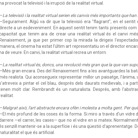
ha provocat la televisió i la irrupció de la realitat virtual.
—
La televisió i la realitat virtual serien els canvis més importants que han
—Segurament. Algú va dir que la televisió era "flagrant", en el sentit
directe a un esdeveniment. En aquest sentit tenim tants presents com ca
capacitat que tenim ara de crear una realitat virtual és el canvi mé
Renaixement, ja que per primer cop la mirada la dirigeix l'espectador
manera, el cinema ha estat l'últim art representatiu on el director encar
ha de veure. En canvi, la realitat virtual recrea un entorn.
—
La realitat virtual és, doncs, una revolució més gran que la que van su
—Més gran encara. Des del Renaixement fins a les avantguardes la bata
més realista. Qui aconsegueix representar millor un paisatge, l'ànima, u
s'atreveix a pintar el cel blau, després dels daurats medievals, i a part
tenen molt clar. Rembrandt és un naturalista. Després, amb l'abstra
realitat.
—
Malgrat això, l'art abstracte encara ofèn i molesta a molta gent. Per qu
—El més profund de les coses és la forma. Si miro a través d'un vidre 
darrere —el carrer, les cases— que no el vidre en si mateix. Normalment
és senzill mantenir-se a la superfície i és una qüestió d'aprenentatge. D
naturalitat el que és artificial.