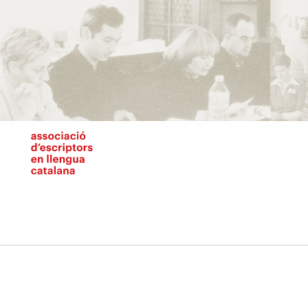
Vés
al
contingut
N
pr