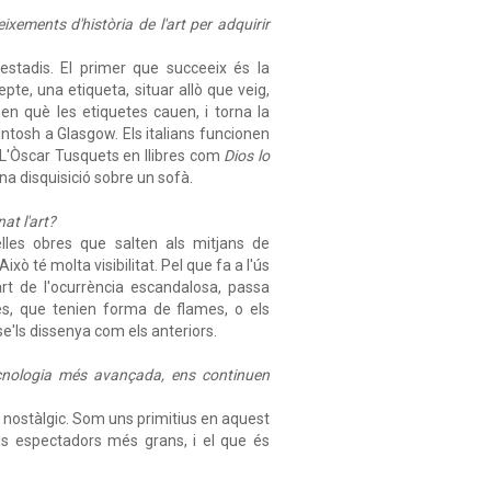
xements d'història de l'art per adquirir
stadis. El primer que succeeix és la
te, una etiqueta, situar allò que veig,
n què les etiquetes cauen, i torna la
ntosh a Glasgow. Els italians funcionen
 L'Òscar Tusquets en llibres com
Dios lo
a disquisició sobre un sofà.
at l'art?
lles obres que salten als mitjans de
xò té molta visibilitat. Pel que fa a l'ús
art de l'ocurrència escandalosa, passa
s, que tenien forma de flames, o els
e'ls dissenya com els anteriors.
tecnologia més avançada, ens continuen
t nostàlgic. Som uns primitius en aquest
s espectadors més grans, i el que és