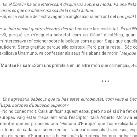
—
En el llibre hi ha una interessant disquisició sobre la moda. Fa una llis
curiós és que no difereix massa de la moda actual.
—Sí, és la victòria de l'extravagància anglosaxona enfront del
bon goût
f
—
Ja han passat quatre dècades des de
Teoria de la sensibilitat
. És un ll
—Sí, perquè se m'etiqueta sobretot com un filòsof d'estètica, quan 
m'interessava reflexionar sobre la bellesa com a plaer. Saps que aquell
suficient. Sents gratitud perquè allò existeixi. Però per la resta... Sóc
explicava Unamuno, va confessar als seus fills abans de morir: "
Me jode
(
Montse Frisah
: «Som uns primitius en un altre món que comença»,
Avu
* * *
—
Ens agradaria saber, ja que tu has estat eurodiputat, com veus la Dec
l'Espai Europeu d'Educació Superior?
—No ho conec molt. Calia unificar aquest espai, però no sé si s'ha fet de
europeu vaig estar treballant amb l'escriptor italià Alberto Moravia
intentar que es proposés una "Història d'Europa" que fos explicada 
històries de cada país serveixen per fabricar nacionals (francesos, espa
tots els nanos d'Europa se'ls hi expliqués la mateixa història, potser n