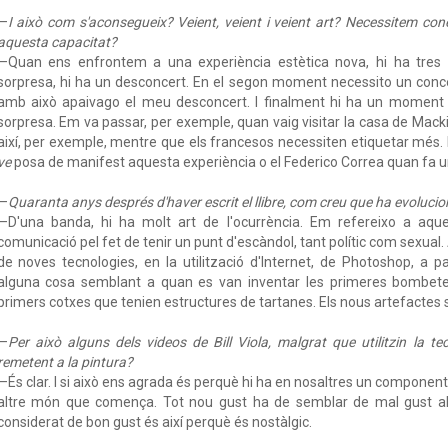
—
I això com s'aconsegueix? Veient, veient i veient art? Necessitem conei
aquesta capacitat?
—Quan ens enfrontem a una experiència estètica nova, hi ha tres e
sorpresa, hi ha un desconcert. En el segon moment necessito un concep
amb això apaivago el meu desconcert. I finalment hi ha un moment e
sorpresa. Em va passar, per exemple, quan vaig visitar la casa de Macki
així, per exemple, mentre que els francesos necessiten etiquetar més.
ve
posa de manifest aquesta experiència o el Federico Correa quan fa un
—
Quaranta anys després d'haver escrit el llibre, com creu que ha evolucion
—D'una banda, hi ha molt art de l'ocurrència. Em refereixo a aque
comunicació pel fet de tenir un punt d'escàndol, tant polític com sexual. Ai
de noves tecnologies, en la utilització d'Internet, de Photoshop, a p
alguna cosa semblant a quan es van inventar les primeres bombete
primers cotxes que tenien estructures de tartanes. Els nous artefactes s
—
Per això alguns dels videos de Bill Viola, malgrat que utilitzin la 
remetent a la pintura?
—És clar. I si això ens agrada és perquè hi ha en nosaltres un componen
altre món que comença. Tot nou gust ha de semblar de mal gust al
considerat de bon gust és així perquè és nostàlgic.