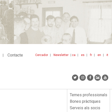
Contacte
Cercador
Newsletter
ca
es
fr
en
it
Menu
idiomes
top
Temes professionals
Menu
Bones pràctiques
lateral
Serveis als socis