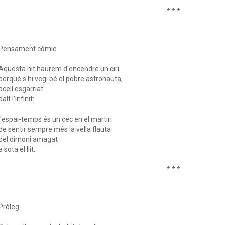
* * *
Pensament còmic
Aquesta nit haurem d'encendre un ciri
perquè s'hi vegi bé el pobre astronauta,
ocell esgarriat
dalt l'infinit:
l'espai-temps és un cec en el martiri
de sentir sempre més la vella flauta
del dimoni amagat
a sota el llit.
* * *
Pròleg