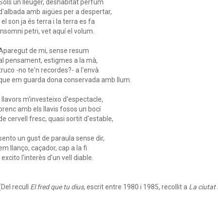
Sols un lleuger, deshabitat perfum
d'albada amb aigües per a despertar,
i el son ja és terra i la terra es fa
insomni petri, vet aquí el volum.
Aparegut de mi, sense resum
al pensament, estigmes a la mà,
truco -no te'n recordes?- a l'envà
que em guarda dona conservada amb llum.
I llavors m'investeixo d'espectacle,
prenc amb els llavis fosos un bocí
de cervell fresc, quasi sortit d'estable,
sento un gust de paraula sense dir,
em llanço, caçador, cap a la fi
i excito l'interès d'un vell diable.
(Del recull
El fred que tu dius
, escrit entre 1980 i 1985, recollit a
La ciutat