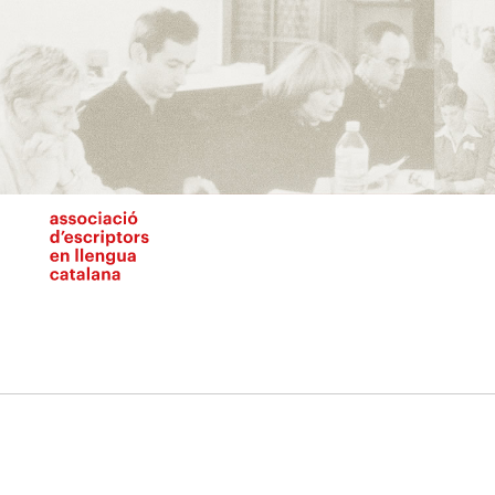
Vés
al
contingut
N
pr