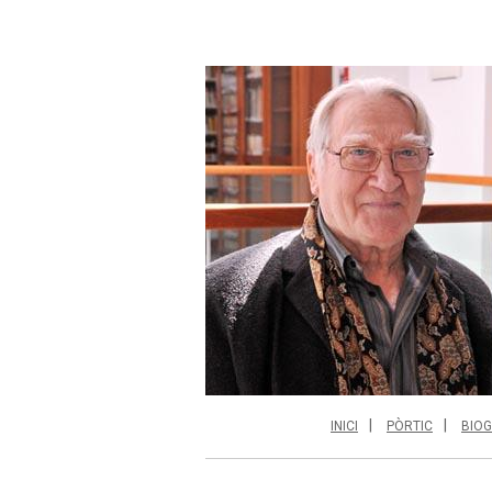
INICI
PÒRTIC
BIOG