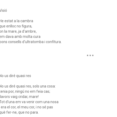
Visió
He estat a la cambra
que enlloc no figura,
on la mare, ja d'ambre,
em dava amb molta cura
bons consells d'ultratomba i confitura.
* * *
No us diré quasi res
No us diré quasi res, sols una cosa:
tenia por, ningú no em feia cas;
llavors vaig cridar, mare!
Tot d'una em va venir com una nosa
i era el cor, el meu cor, i no sé pas
què fer-ne, que no para.