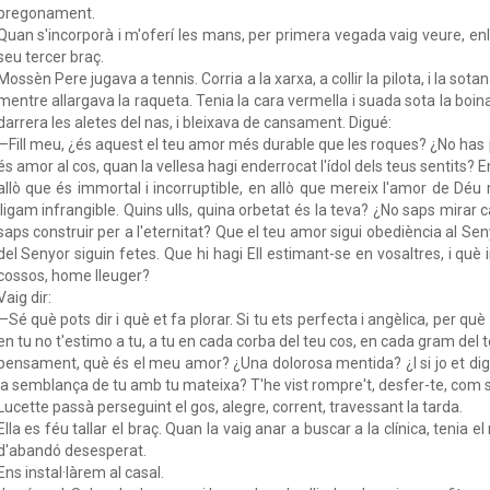
pregonament.
Quan s'incorporà i m'oferí les mans, per primera vegada vaig veure, enl
seu tercer braç.
Mossèn Pere jugava a tennis. Corria a la xarxa, a collir la pilota, i la sot
mentre allargava la raqueta. Tenia la cara vermella i suada sota la boina
darrera les aletes del nas, i bleixava de cansament. Digué:
—Fill meu, ¿és aquest el teu amor més durable que les roques? ¿No has
és amor al cos, quan la vellesa hagi enderrocat l'ídol dels teus sentits? En a
allò que és immortal i incorruptible, en allò que mereix l'amor de Dé
lligam infrangible. Quins ulls, quina orbetat és la teva? ¿No saps mirar 
saps construir per a l'eternitat? Que el teu amor sigui obediència al Seny
del Senyor siguin fetes. Que hi hagi Ell estimant-se en vosaltres, i qu
cossos, home lleuger?
Vaig dir:
—Sé què pots dir i què et fa plorar. Si tu ets perfecta i angèlica, per què
en tu no t'estimo a tu, a tu en cada corba del teu cos, en cada gram del 
pensament, què és el meu amor? ¿Una dolorosa mentida? ¿I si jo et di
la semblança de tu amb tu mateixa? T'he vist rompre't, desfer-te, com si
Lucette passà perseguint el gos, alegre, corrent, travessant la tarda.
Ella es féu tallar el braç. Quan la vaig anar a buscar a la clínica, tenia el
d'abandó desesperat.
Ens instal·làrem al casal.