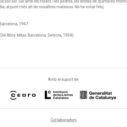
Ja sóc sol. Sol amb els rosers i les pedres, les llindes de quimeres fitomo
dia, al punt més alt de nosaltres mateixos. No he estat feliç.
Barcelona, 1947.
(Del llibre
Mites
. Barcelona: Selecta, 1954)
Amb el suport de:
Col·laboradors