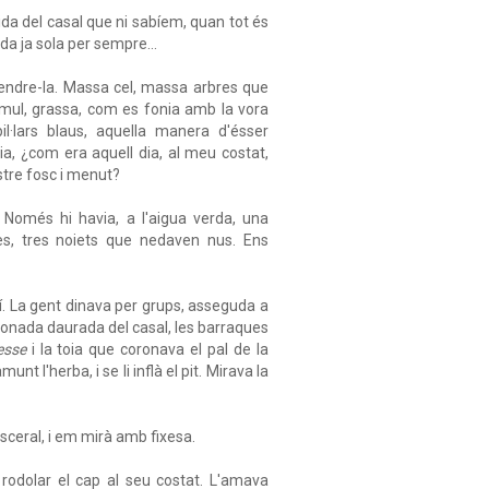
vida del casal que ni sabíem, quan tot és
da ja sola per sempre...
prendre-la. Massa cel, massa arbres que
òmul, grassa, com es fonia amb la vora
pil·lars blaus, aquella manera d'ésser
dia, ¿com era aquell dia, al meu costat,
stre fosc i menut?
. Només hi havia, a l'aigua verda, una
cres, tres noiets que nedaven nus. Ens
í. La gent dinava per grups, asseguda a
cantonada daurada del casal, les barraques
esse
i la toia que coronava el pal de la
t l'herba, i se li inflà el pit. Mirava la
sceral, i em mirà amb fixesa.
r rodolar el cap al seu costat. L'amava