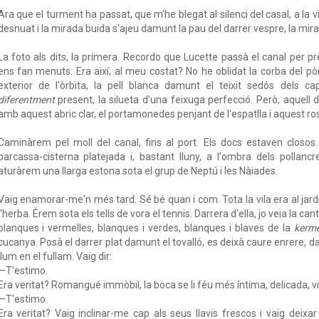
Ara que el turment ha passat, que m'he blegat al silenci del casal, a la 
desnuat i la mirada buida s'ajeu damunt la pau del darrer vespre, la mira
La foto als dits, la primera. Recordo que Lucette passà el canal per 
ens fan menuts. Era així, al meu costat? No he oblidat la corba del p
exterior de l'òrbita, la pell blanca damunt el teixit sedós dels ca
diferentment
present, la silueta d'una feixuga perfecció. Però, aquell 
amb aquest abric clar, el portamonedes penjant de l'espatlla i aquest ro
Caminàrem pel moll del canal, fins al port. Els docs estaven closos
barcassa-cisterna platejada i, bastant lluny, a l'ombra dels pollan
aturàrem una llarga estona sota el grup de Neptú i les Nàiades.
Vaig enamorar-me'n més tard. Sé bé quan i com. Tota la vila era al jard
l'herba. Érem sota els tells de vora el tennis. Darrera d'ella, jo veia la 
blanques i vermelles, blanques i verdes, blanques i blaves de la
kerm
cucanya. Posà el darrer plat damunt el tovalló, es deixà caure enrere, damun
llum en el fullam. Vaig dir:
—T'estimo.
Era veritat? Romangué immòbil, la boca se li féu més íntima, delicada, vi
—T'estimo.
Era veritat? Vaig inclinar-me cap als seus llavis frescos i vaig deixa