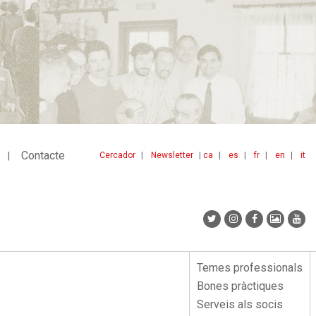
Contacte
Cercador
Newsletter
ca
es
fr
en
it
Menu
idiomes
top
Temes professionals
Menu
Bones pràctiques
lateral
Serveis als socis