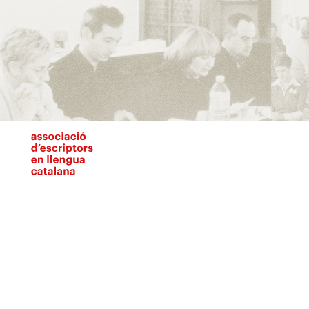
Vés
al
contingut
N
pr