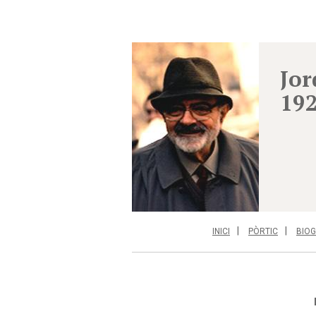
Jor
19
INICI
PÒRTIC
BIOG