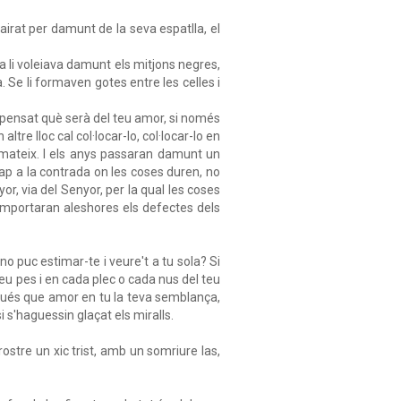
airat per damunt de la seva espatlla, el
ana li voleiava damunt els mitjons negres,
. Se li formaven gotes entre les celles i
 pensat què serà del teu amor, si només
ltre lloc cal col·locar-lo, col·locar-lo en
u mateix. I els anys passaran damunt un
cap a la contrada on les coses duren, no
or, via del Senyor, per la qual les coses
è importaran aleshores els defectes dels
 no puc estimar-te i veure't a tu sola? Si
teu pes i en cada plec o cada nus del teu
gués que amor en tu la teva semblança,
 s'haguessin glaçat els miralls.
 rostre un xic trist, amb un somriure las,