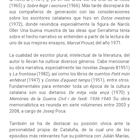
(1965) y
Sobre llegir i escriure
(1966). Más tarde discrepará de
sus compañeros de generación con las consideraciones
sobre los escritores catalanes que hizo en
Dotze mestres
(1972), donde reivindica especialmente la figura de Narcís
Oller. Una buena muestra de las ideas que Serrahima tenía
sobre el hecho narrativo se entienden a partir de la lectura de
uno de sus mejores ensayos,
Marcel Proust
, del año 1971.
La cualidad de escritor plural, intelectual de la literatura, del
autor lo llevan ha cultivar diversos géneros. Cabe mencionar
su obra narrativa, especialmente las novelas
Després
81951)
y
La frontissa
(1982), así como los libros de cuentos
Petit món
enfebrat
(1947) y
Contes d'aquest temps
(1951), entre otros.
Fundamentales para entender toda un época de la cultura
catalana son sus dietarios
De mitja vida ençà
(1970) y
Memòries de la Guerra Civil i de l'exili: 1936-1940
. Su obra
memorialística es reunida en siete volúmenes entre 2003 y
2008, a cargo de Josep Poca.
También se ha de destacar su posición cívica ante la
personalidad propia de Cataluña, de la cual uno de los
episodios más relevantes fue su polémica con Julián Marías,