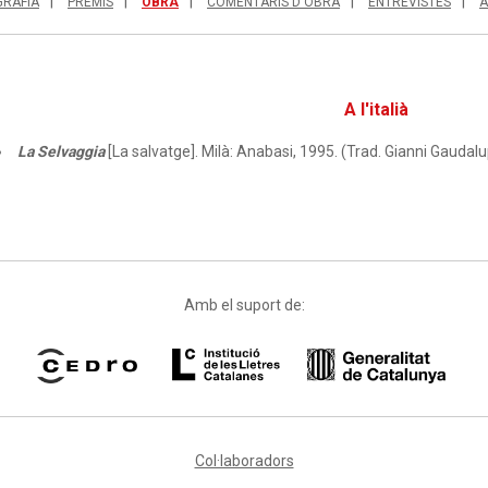
GRAFIA
PREMIS
OBRA
COMENTARIS D'OBRA
ENTREVISTES
A
A l'italià
La Selvaggia
[La salvatge]. Milà: Anabasi, 1995. (Trad. Gianni Gaudalu
Amb el suport de:
Col·laboradors