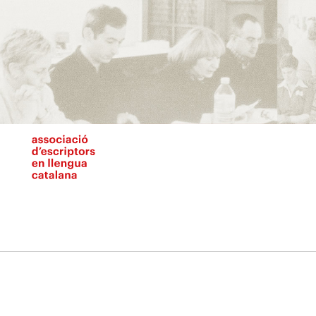
Vés
al
contingut
N
pr