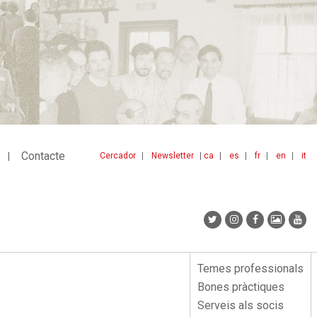
Contacte
Cercador
Newsletter
ca
es
fr
en
it
Menu
idiomes
top
Temes professionals
Menu
Bones pràctiques
lateral
Serveis als socis