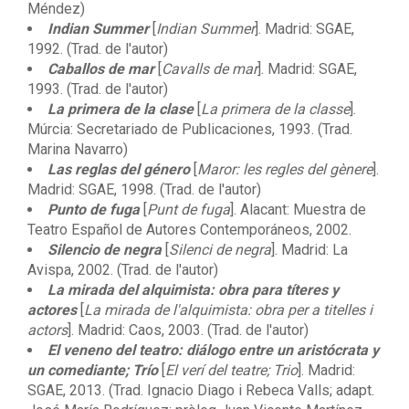
Méndez)
Indian Summer
[
Indian Summer
]. Madrid: SGAE,
1992. (Trad. de l'autor)
Caballos de mar
[
Cavalls de mar
]. Madrid: SGAE,
1993. (Trad. de l'autor)
La primera de la clase
[
La primera de la classe
].
Múrcia: Secretariado de Publicaciones, 1993. (Trad.
Marina Navarro)
Las reglas del género
[
Maror: les regles del gènere
].
Madrid: SGAE, 1998. (Trad. de l'autor)
Punto de fuga
[
Punt de fuga
]. Alacant: Muestra de
Teatro Español de Autores Contemporáneos, 2002.
Silencio de negra
[
Silenci de negra
]. Madrid: La
Avispa, 2002. (Trad. de l'autor)
La mirada del alquimista: obra para títeres y
actores
[
La mirada de l'alquimista: obra per a titelles i
actors
]. Madrid: Caos, 2003. (Trad. de l'autor)
El veneno del teatro: diálogo entre un aristócrata y
un comediante; Trío
[
El verí del teatre; Trio
]. Madrid:
SGAE, 2013. (Trad. Ignacio Diago i Rebeca Valls; adapt.