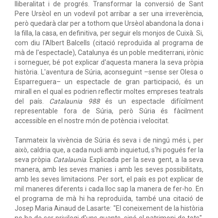
lliberalitat i de progrés. Transformar la conversió de Sant
Pere Ursèol en un vodevil pot arribar a ser una irreverència,
però quedarà clar per a tothom que Ursèol abandona la dona i
la filla, la casa, en definitiva, per seguir els monjos de Cuixà. Si,
com diu l'Albert Balcells (citació reproduïda al programa de
mà de l'espectacle), Catalunya és un poble mediterrani, irònic
i sorneguer, bé pot explicar d'aquesta manera la seva pròpia
història. L'aventura de Súria, aconseguint –sense ser Olesa o
Esparreguera– un espectacle de gran participació, és un
mirall en el qual es podrien reflectir moltes empreses teatrals
del país.
Catalaunia 988
és un espectacle difícilment
representable fora de Súria, però Súria és fàcilment
accessible en el nostre món de potència i velocitat.
Tanmateix la vivència de Súria és seva i de ningú més i, per
això, caldria que, a cada nucli amb inquietud, s'hi pogués fer la
seva pròpia
Catalaunia
. Explicada per la seva gent, a la seva
manera, amb les seves manies i amb les seves possibilitats,
amb les seves limitacions. Per sort, el país es pot explicar de
mil maneres diferents i cada lloc sap la manera de fer-ho. En
el programa de mà hi ha reproduïda, també una citació de
Josep Maria Ainaud de Lasarte: "El coneixement de la història