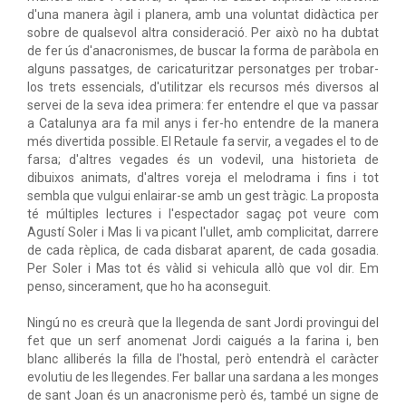
d'una manera àgil i planera, amb una voluntat didàctica per
sobre de qualsevol altra consideració. Per això no ha dubtat
de fer ús d'anacronismes, de buscar la forma de paràbola en
alguns passatges, de caricaturitzar personatges per trobar-
los trets essencials, d'utilitzar els recursos més diversos al
servei de la seva idea primera: fer entendre el que va passar
a Catalunya ara fa mil anys i fer-ho entendre de la manera
més divertida possible. El Retaule fa servir, a vegades el to de
farsa; d'altres vegades és un vodevil, una historieta de
dibuixos animats, d'altres voreja el melodrama i fins i tot
sembla que vulgui enlairar-se amb un gest tràgic. La proposta
té múltiples lectures i l'espectador sagaç pot veure com
Agustí Soler i Mas li va picant l'ullet, amb complicitat, darrere
de cada rèplica, de cada disbarat aparent, de cada gosadia.
Per Soler i Mas tot és vàlid si vehicula allò que vol dir. Em
penso, sincerament, que ho ha aconseguit.
Ningú no es creurà que la llegenda de sant Jordi provingui del
fet que un serf anomenat Jordi caigués a la farina i, ben
blanc alliberés la filla de l'hostal, però entendrà el caràcter
evolutiu de les llegendes. Fer ballar una sardana a les monges
de sant Joan és un anacronisme però és, també un signe de