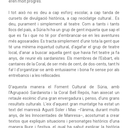
eren molt progres.
I tot això no es deu a cap esforç escolar, a cap tanda de
cursets de divulgació històrica, a cap reciclatge cultural… Es
deu, purament i simplement al teatre. Com a tants i tants
llocs del país, a Súria hi ha un grup de gent inquieta que sap el
que es fa i que no té por d'embrancar-se en les aventures
més agosarades. Es tracta simplement d'unir tota la gent que
té una mínima inquietud cultural, d'agafar el grup de teatre
local, d'anar a buscar aquella gent que havia fet teatre ja fa
anys, de reunir els sardanistes. Els membres de l'Esbart, els
cantaires de la Coral, de ser més de cent, de dos-cents, tant hi
fa! I d'organitzar-se amb entusiasme i bona fe sense por als
entrebancs i a les relliscades.
D'aquesta manera el Foment Cultural de Súria, amb
l'Agrupació Sardanista i la Coral Bell Repós, han aixecat un
retaule escènic d'una gran envergadura i, penso, d'uns grans
resultats culturals. L'eix d'aquest gran muntatge ha estat un
text del manresà Agustí Soler i Mas –l'ànima, durant molts
anys, de les Innocentades de Manresa–, acostumat a crear
textos que expliquin situacions i personatges històrics d'una
manera lliure i festiva, el qual ha sabut explicar la història