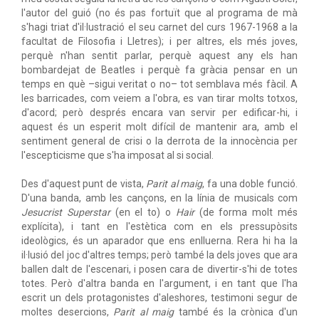
l'autor del guió (no és pas fortuït que al programa de mà
s'hagi triat d'il·lustració el seu carnet del curs 1967-1968 a la
facultat de Filosofia i Lletres); i per altres, els més joves,
perquè n'han sentit parlar, perquè aquest any els han
bombardejat de Beatles i perquè fa gràcia pensar en un
temps en què –sigui veritat o no– tot semblava més fàcil. A
les barricades, com veiem a l'obra, es van tirar molts totxos,
d'acord; però després encara van servir per edificar-hi, i
aquest és un esperit molt difícil de mantenir ara, amb el
sentiment general de crisi o la derrota de la innocència per
l'escepticisme que s'ha imposat al si social.
Des d'aquest punt de vista,
Parit al maig
, fa una doble funció.
D'una banda, amb les cançons, en la línia de musicals com
Jesucrist Superstar
(en el to) o
Hair
(de forma molt més
explícita), i tant en l'estètica com en els pressupòsits
ideològics, és un aparador que ens enlluerna. Rera hi ha la
il·lusió del joc d'altres temps; però també la dels joves que ara
ballen dalt de l'escenari, i posen cara de divertir-s'hi de totes
totes. Però d'altra banda en l'argument, i en tant que l'ha
escrit un dels protagonistes d'aleshores, testimoni segur de
moltes desercions,
Parit al maig
també és la crònica d'un