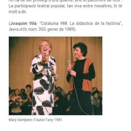
no ha de ser privilegi d'uns quants, sinó el patrimoni de tots".
La participació teatral popular, tan viva entre nosaltres, hi té
molt a dir.
(
Joaquim Vilà
. "Catalunia 988. La didàctica de la història",
Serra d'Or
, núm. 350, gener de 1989)
Mary Santpere i l'autor l'any 1981.