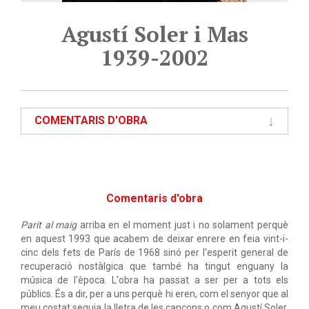
Agustí Soler i Mas
1939-2002
COMENTARIS D'OBRA
Comentaris d'obra
Parit al maig
arriba en el moment just i no solament perquè
en aquest 1993 que acabem de deixar enrere en feia vint-i-
cinc dels fets de París de 1968 sinó per l'esperit general de
recuperació nostàlgica que també ha tingut enguany la
música de l'època. L'obra ha passat a ser per a tots els
públics. És a dir, per a uns perquè hi eren, com el senyor que al
meu costat seguia la lletra de les cançons o com Agustí Soler,