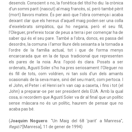
desencís. Conscient o no, la fonètica del títol ho diu: la crònica
d'un somni parit (nascut) al maig francès, sí; però també pèrit
(mort) llavors mateix. És per això que l'obra comença i acaba
deixant clar que els hereus d'aquell maig poden ser una colla
d'eixelebrats simpàtics, qui ho negaria; però el seu fill,
l'Oleguer, prefereix tocar de peus a terra i per començar ha de
saber qui és el seu pare. També a l'obra, doncs, es passa del
desordre, la comuna i l'amor lliure dels seixanta a la tornada a
l'ordre de la família actual, tot i que de forma menys
encarcarada que en la de tipus tradicional que representen
els pares de la noia. Ara: l'opció és clara. Posats a ser
ordenats, Agustí Soler s'ho ha pres seriosament: l'Oleguer no
és fill de tots, com voldrien, ni tan sols d'un dels amants
ocasionals de la seva mare, sinó del seu marit, com pertoca. I
el John, el Peter i el Henri se'n van cap a caseta, i fins i tot (el
John) a preparar-se per ser president dels EUA. Amb la qual
cosa, si recordem que Agustí Soler va dir al final que un polític
sense màscara no és un polític, haurem de pensar que no
acaba pas bé.
(
Joaquim Noguero
. "Un Maig del 68 'parit' a Manresa",
Regió7
[Manresa], 11 de gener de 1994)