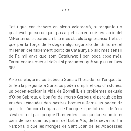
* * *
Tot i que ens trobem en plena celebració, si pregunteu a
qualsevol persona que passi pel carrer què és això del
Mil·lenari us trobareu amb la més absoluta ignorància. Pot ser
que per la força de l'eslògan algú digui allò de: Sí home; el
mil·lenari del naixement polític de Catalunya o allò més senzill
de Fa mil anys que som Catalunya; i ben poca cosa més.
Fareu encara més el ridícul si pregunteu què va passar l'any
988.
Això és clar, si no us trobeu a Súria a l'hora de fer l'enquesta.
Si feu la pregunta a Súria, us poden omplir el cap d'històries,
us poden explicar la vida de Borrell II, els problemes sexuals
d'Oliba Cabreta, el bon fer del monjo Gerbert, el perquè de les
anades i vingudes dels nostres homes a Roma, us poden dir
que ells són com Letgarda de Roergue, que tot i ser de fora
s'estimen el país perquè l'han entès. I us quedaríeu amb un
pam de nas quan us parlin del bisbe Ató, de la seva mort a
Narbona; o que les monges de Sant Joan de les Abadesses