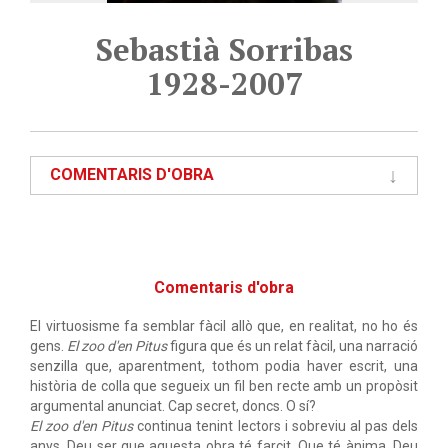
Sebastià Sorribas
1928-2007
COMENTARIS D'OBRA
Comentaris d'obra
El virtuosisme fa semblar fàcil allò que, en realitat, no ho és
gens.
El zoo d'en Pitus
figura que és un relat fàcil, una narració
senzilla que, aparentment, tothom podia haver escrit, una
història de colla que segueix un fil ben recte amb un propòsit
argumental anunciat. Cap secret, doncs. O sí?
El zoo d'en Pitus
continua tenint lectors i sobreviu al pas dels
anys. Deu ser que aquesta obra té farcit. Que té ànima. Deu