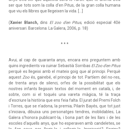
ser que tots som la colla d'en Pitus, de la gran colla humana
que viu els llibres que llegeixen la vida. [...]
(
Xavier Blanch,
dins
El zoo d'en Pitus
, edició especial 40è
aniversari. Barcelona: La Galera, 2006, p. 18)
* * *
Avui, al cap de quaranta anys, encara ens preguntem amb
quins ingredients va cuinar Sebastià Sorribas
El Zoo d'en Pitus
perquè es llegeixi amb el mateix goig que al principi. Perquè
aquest
Zoo
és, gairebé, el principi de tot. Partíem del no-res,
de trenta anys de silenci, orfes de la possibilitat que els
nostres infants llegissin textos del moment en català, i, de
sobte, com si el toqués una vareta màgica, té la traça
d'escriure la història que ens feia falta. El jurat del Premi Folch
i Torres, que se n'adona, la premia; Pilarín Bayés, que tot just
s'iniciava, dibuixa uns personatges tendres, inoblidables; La
Galera s'honora publicant-la, i bona part de les llars i de les
escoles d'aquells anys, que ho esperaven amb candeletes, se