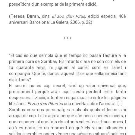
posseïdora d'un exemplar de la primera edició.
(
Teresa Duran,
dins
El zoo d'en Pitus
, edició especial 40è
aniversari. Barcelona: La Galera, 2006, p. 22)
* * *
"El cas és que sembla que el temps no passa factura a la
primera obra de Sorribas. Els infants d'ara no són com els de
fa quaranta anys, ni juguen al carrer com en Tanet i
companyia. Què té, doncs, aquest llibre que enllamineixi tant
els infants?
El secret no és cap secret, sinó un valor universal que,
precisament perquè ara i aquí s'està perdent entre tanta
despersonalització, intentem esgarrapar-lo entre les pàgines
literàries.
El zoo d'en Pitus
és una novel·la sobre l'amistat. [...]
Sorribas crea uns personatges reals als quals el lector s'hi
arrapa de cop. I s'hi agafa perquè són nens i nenes sincers, i
que responen al que tots els infants volen tenir: bons amics. I
això es narra en un moment en què els valors altruistes i
solidaris semblen poder vèncer una pèssima situació política i