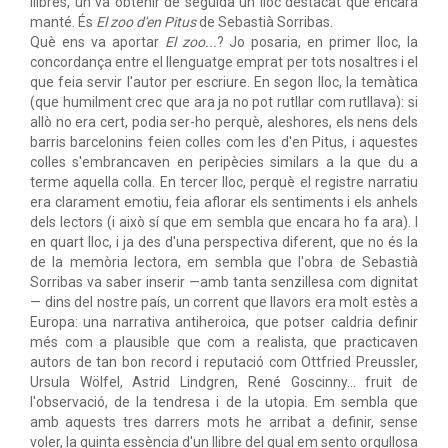
llibres, un va obtenir de seguida un lloc destacat que encara
manté. És
El zoo d'en Pitus
de Sebastià Sorribas.
Què ens va aportar
El zoo...
? Jo posaria, en primer lloc, la
concordança entre el llenguatge emprat per tots nosaltres i el
que feia servir l'autor per escriure. En segon lloc, la temàtica
(que humilment crec que ara ja no pot rutllar com rutllava): si
allò no era cert, podia ser-ho perquè, aleshores, els nens dels
barris barcelonins feien colles com les d'en Pitus, i aquestes
colles s'embrancaven en peripècies similars a la que du a
terme aquella colla. En tercer lloc, perquè el registre narratiu
era clarament emotiu, feia aflorar els sentiments i els anhels
dels lectors (i això sí que em sembla que encara ho fa ara). I
en quart lloc, i ja des d'una perspectiva diferent, que no és la
de la memòria lectora, em sembla que l'obra de Sebastià
Sorribas va saber inserir —amb tanta senzillesa com dignitat
— dins del nostre país, un corrent que llavors era molt estès a
Europa: una narrativa antiheroica, que potser caldria definir
més com a plausible que com a realista, que practicaven
autors de tan bon record i reputació com Ottfried Preussler,
Ursula Wölfel, Astrid Lindgren, René Goscinny... fruit de
l'observació, de la tendresa i de la utopia. Em sembla que
amb aquests tres darrers mots he arribat a definir, sense
voler, la quinta essència d'un llibre del qual em sento orgullosa