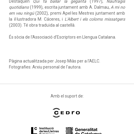
Destaquen
Qui fa ballar la geganta
(1997),
Naufragis
quotidians
(1999), escrita juntament amb A. Dalmau,
A mi no
em veu ningú
(2002), premi Apel·les Mestres juntament amb
la il·lustradora M. Cáceres, i
L'Albert i els coloms missatgers
(2003). Té obra traduïda al castellà.
És sòcia de l'Associació d'Escriptors en Llengua Catalana.
Pàgina actualitzada per Josep Miàs per a l'AELC.
Fotografies: Arxiu personal de l'autora.
Amb el suport de: