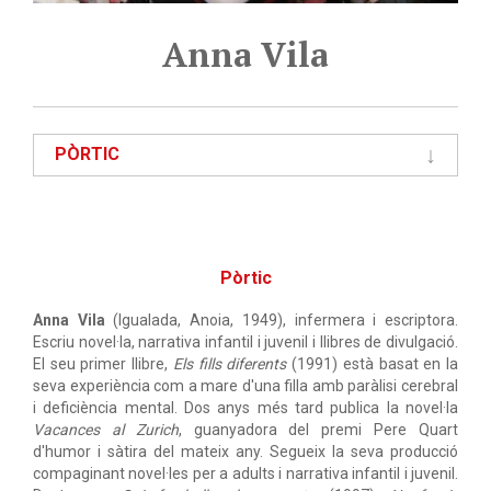
Anna Vila
PÒRTIC
Pòrtic
Anna Vila
(Igualada, Anoia, 1949), infermera i escriptora.
Escriu novel·la, narrativa infantil i juvenil i llibres de divulgació.
El seu primer llibre,
Els fills diferents
(1991) està basat en la
seva experiència com a mare d'una filla amb paràlisi cerebral
i deficiència mental. Dos anys més tard publica la novel·la
Vacances al Zurich
, guanyadora del premi Pere Quart
d'humor i sàtira del mateix any. Segueix la seva producció
compaginant novel·les per a adults i narrativa infantil i juvenil.