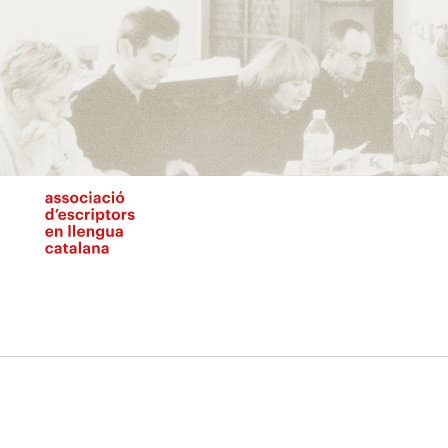
Vés
al
contingut
N
pr