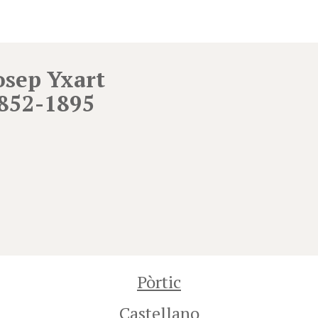
osep Yxart
852-1895
Pòrtic
Castellano