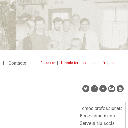
Contacte
Cercador
Newsletter
ca
es
fr
en
it
Menu
idiomes
top
Temes professionals
Menu
Bones pràctiques
lateral
Serveis als socis