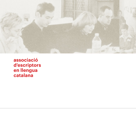
Vés
al
contingut
N
pr