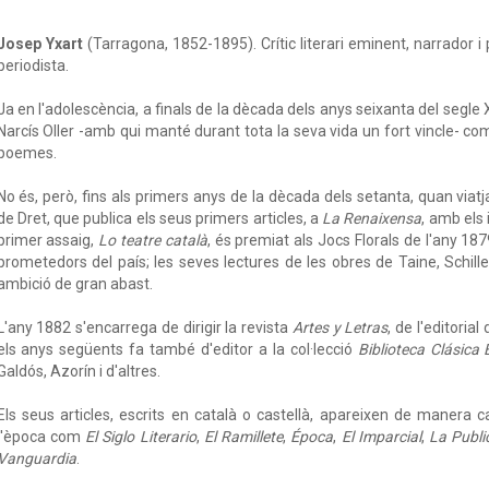
Josep Yxart
(Tarragona, 1852-1895). Crític literari eminent, narrador i 
periodista.
Ja en l'adolescència, a finals de la dècada dels anys seixanta del segle 
Narcís Oller -amb qui manté durant tota la seva vida un fort vincle- c
poemes.
No és, però, fins als primers anys de la dècada dels setanta, quan viatj
de Dret, que publica els seus primers articles, a
La Renaixensa
, amb els 
primer assaig,
Lo teatre català
, és premiat als Jocs Florals de l'any 18
prometedors del país; les seves lectures de les obres de Taine, Schille
ambició de gran abast.
L'any 1882 s'encarrega de dirigir la revista
Artes y Letras
, de l'editoria
els anys següents fa també d'editor a la col·lecció
Biblioteca Clásica
Galdós, Azorín i d'altres.
Els seus articles, escrits en català o castellà, apareixen de manera
l'època com
El Siglo Literario
,
El Ramillete
,
Época
,
El Imparcial
,
La Publi
Vanguardia
.