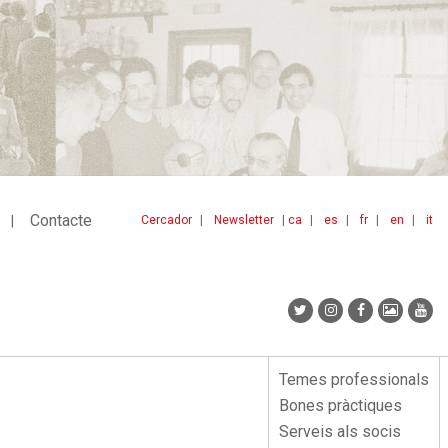
Contacte
Cercador
Newsletter
ca
es
fr
en
it
Menu
idiomes
top
Temes professionals
Menu
Bones pràctiques
lateral
Serveis als socis