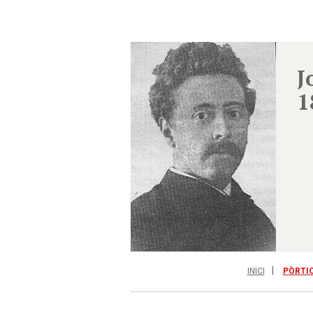
J
1
INICI
PÒRTI