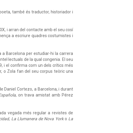
poeta, també és traductor, historiador i
XIX, i arran del contacte amb el seu cosí
omença a escriure quadres costumistes i
a a Barcelona per estudiar-hi la carrera
intel·lectuals de la qual congenia. El seu
79, i el confirma com un dels crítics més
r, o Zola fan del seu corpus teòric una
l de Daniel Cortezo, a Barcelona, i durant
 Española
, on trava amistat amb Pérez
 cada vegada més regular a revistes de
cidad
,
La Llumanera de Nova York
o
La