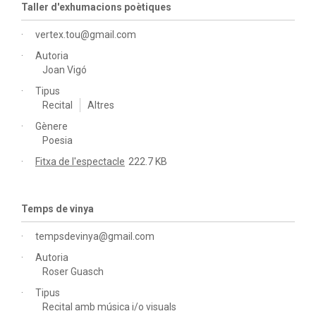
Taller d'exhumacions poètiques
vertex.tou@gmail.com
Autoria
Joan Vigó
Tipus
Recital
Altres
Gènere
Poesia
Fitxa de l'espectacle
222.7 KB
Temps de vinya
tempsdevinya@gmail.com
Autoria
Roser Guasch
Tipus
Recital amb música i/o visuals