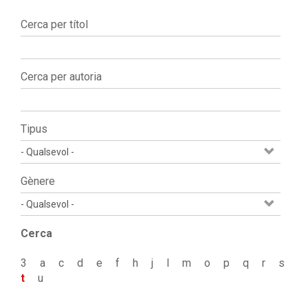
Cerca per títol
Cerca per autoria
Tipus
Gènere
Cerca
3
a
c
d
e
f
h
j
l
m
o
p
q
r
s
t
u