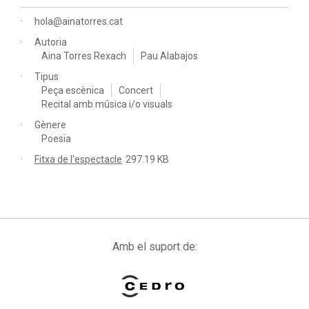
hola@ainatorres.cat
Autoria
Aina Torres Rexach
Pau Alabajos
Tipus
Peça escènica
Concert
Recital amb música i/o visuals
Gènere
Poesia
Fitxa de l'espectacle
297.19 KB
Amb el suport de: