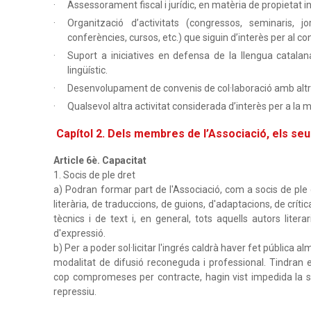
Assessorament fiscal i jurídic, en matèria de propietat i
Organització d’activitats (congressos, seminaris, jor
conferències, cursos, etc.) que siguin d’interès per al co
Suport a iniciatives en defensa de la llengua catalana 
lingüístic.
Desenvolupament de convenis de col·laboració amb altre
Qualsevol altra activitat considerada d’interès per a la m
Capítol 2. Dels membres de l’Associació, els seu
Article 6è. Capacitat
1. Socis de ple dret
a) Podran formar part de l'Associació, com a socis de ple 
literària, de traduccions, de guions, d'adaptacions, de crítica 
tècnics i de text i, en general, tots aquells autors liter
d'expressió.
b) Per a poder sol·licitar l'ingrés caldrà haver fet pública 
modalitat de difusió reconeguda i professional. Tindran 
cop compromeses per contracte, hagin vist impedida la s
repressiu.