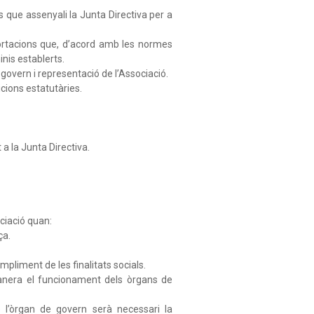
 que assenyali la Junta Directiva per a
portacions que, d’acord amb les normes
inis establerts.
govern i representació de l’Associació.
icions estatutàries.
 a la Junta Directiva.
ciació quan:
ça.
mpliment de les finalitats socials.
anera el funcionament dels òrgans de
 l’òrgan de govern serà necessari la