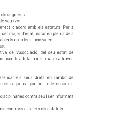
 els següents:
e veu i vot.
 càrrecs d’acord amb els estatuts. Per a
ser major d’edat, estar en ple ús dels
ablerts en la legislació vigent.
as.
iva de l’Associació, del seu estat de
n accedir a tota la informació a través
defensar els seus drets en l’àmbit de
 recursos que calguin per a defensar els
isciplinàries contra seu i ser informats
 contraris a la llei o als estatuts.