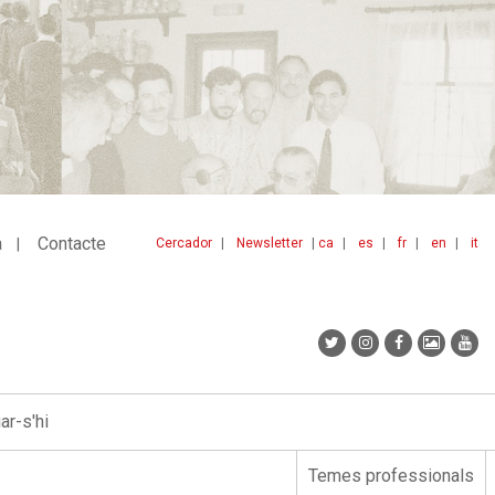
a
Contacte
Cercador
Newsletter
ca
es
fr
en
it
Menu
idiomes
top
r-s'hi
Temes professionals