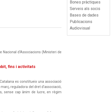
Menu
Bones pràctiques
lateral
Serveis als socis
Bases de dades
Publicacions
Audiovisual
e Nacional d'Associacions (Ministeri de
it, fins i activitats
Catalana es constitueix una associació
e març, reguladora del dret d’associació,
s, sense cap ànim de lucre, en règim