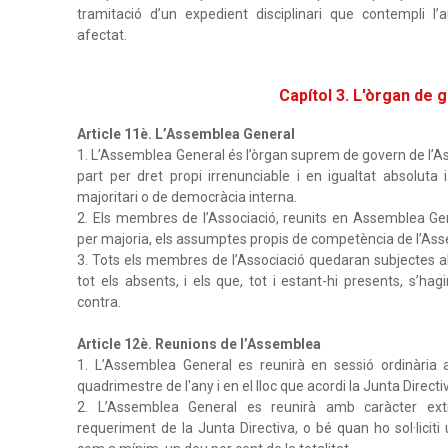
tramitació d’un expedient disciplinari que contempli l
afectat.
Capítol 3. L'òrgan de 
Article 11è. L’Assemblea General
1. L’Assemblea General és l’òrgan suprem de govern de l’
part per dret propi irrenunciable i en igualtat absoluta 
majoritari o de democràcia interna.
2. Els membres de l’Associació, reunits en Assemblea Gene
per majoria, els assumptes propis de competència de l’As
3. Tots els membres de l’Associació quedaran subjectes al
tot els absents, i els que, tot i estant-hi presents, s’ha
contra.
Article 12è. Reunions de l’Assemblea
1. L’Assemblea General es reunirà en sessió ordinària 
quadrimestre de l'any i en el lloc que acordi la Junta Directi
2. L’Assemblea General es reunirà amb caràcter extr
requeriment de la Junta Directiva, o bé quan ho sol·licit