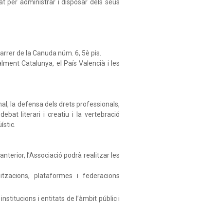
tat per administrar i disposar dels seus
 carrer de la Canuda núm. 6, 5è pis.
lment Catalunya, el País Valencià i les
onal, la defensa dels drets professionals,
ebat literari i creatiu i la vertebració
ístic.
nterior, l’Associació podrà realitzar les
itzacions, plataformes i federacions
titucions i entitats de l’àmbit públic i