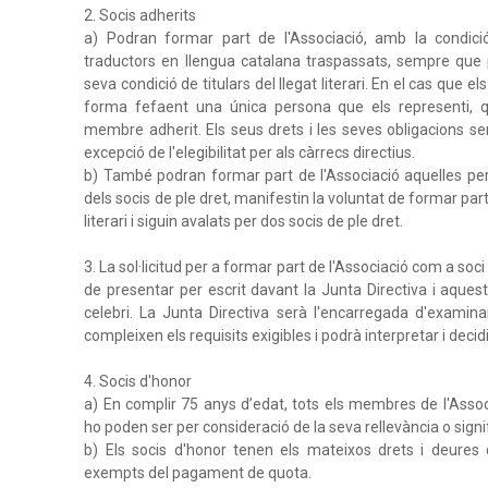
2. Socis adherits
a) Podran formar part de l'Associació, amb la condició 
traductors en llengua catalana traspassats, sempre qu
seva condició de titulars del llegat literari. En el cas que 
forma fefaent una única persona que els representi, q
membre adherit. Els seus drets i les seves obligacions se
excepció de l'elegibilitat per als càrrecs directius.
b) També podran formar part de l'Associació aquelles per
dels socis de ple dret, manifestin la voluntat de formar par
literari i siguin avalats per dos socis de ple dret.
3. La sol·licitud per a formar part de l'Associació com a soc
de presentar per escrit davant la Junta Directiva i aques
celebri. La Junta Directiva serà l'encarregada d'examinar
compleixen els requisits exigibles i podrà interpretar i deci
4. Socis d'honor
a) En complir 75 anys d’edat, tots els membres de l'Ass
ho poden ser per consideració de la seva rellevància o signifi
b) Els socis d'honor tenen els mateixos drets i deures 
exempts del pagament de quota.