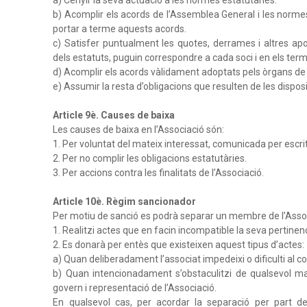
b) Acomplir els acords de l’Assemblea General i les normes
portar a terme aquests acords.
c) Satisfer puntualment les quotes, derrames i altres a
dels estatuts, puguin correspondre a cada soci i en els term
d) Acomplir els acords vàlidament adoptats pels òrgans de 
e) Assumir la resta d’obligacions que resulten de les dispos
Article 9è. Causes de baixa
Les causes de baixa en l’Associació són:
1. Per voluntat del mateix interessat, comunicada per escrit
2. Per no complir les obligacions estatutàries.
3. Per accions contra les finalitats de l’Associació.
Article 10è. Règim sancionador
Per motiu de sanció es podrà separar un membre de l’Asso
1. Realitzi actes que en facin incompatible la seva pertinen
2. Es donarà per entès que existeixen aquest tipus d’actes:
a) Quan deliberadament l’associat impedeixi o dificulti al co
b) Quan intencionadament s’obstaculitzi de qualsevol m
govern i representació de l’Associació.
En qualsevol cas, per acordar la separació per part de