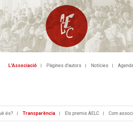
L'Associació
Pàgines d'autors
Notícies
Agend
avegació
incipal
uè és?
Transparència
Els premis AELC
Com associa