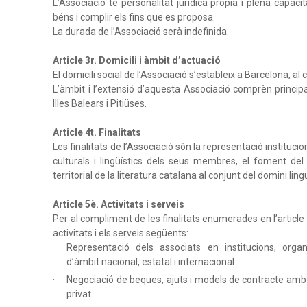
L’Associació té personalitat jurídica pròpia i plena capaci
béns i complir els fins que es proposa.
La durada de l’Associació serà indefinida.
Article 3r. Domicili i àmbit d’actuació
El domicili social de l’Associació s’estableix a Barcelona, al
L’àmbit i l’extensió d’aquesta Associació comprèn principa
Illes Balears i Pitiüses.
Article 4t. Finalitats
Les finalitats de l’Associació són la representació instituci
culturals i lingüístics dels seus membres, el foment del d
territorial de la literatura catalana al conjunt del domini lingü
Article 5è. Activitats i serveis
Per al compliment de les finalitats enumerades en l’article a
activitats i els serveis següents:
Representació dels associats en institucions, organ
d’àmbit nacional, estatal i internacional.
Negociació de beques, ajuts i models de contracte amb ins
privat.