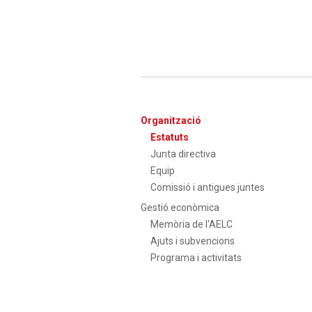
second
Main
Organització
navigation
Estatuts
Junta directiva
Equip
Comissió i antigues juntes
Gestió econòmica
Memòria de l'AELC
Ajuts i subvencions
Programa i activitats