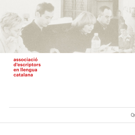
Vés
al
contingut
N
pr
Q
Main
navigation