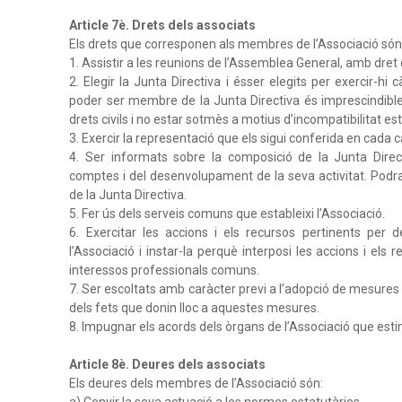
Article 7è. Drets dels associats
Els drets que corresponen als membres de l’Associació són
1. Assistir a les reunions de l’Assemblea General, amb dret d
2. Elegir la Junta Directiva i ésser elegits per exercir-hi
poder ser membre de la Junta Directiva és imprescindible 
drets civils i no estar sotmès a motius d’incompatibilitat est
3. Exercir la representació que els sigui conferida en cada c
4. Ser informats sobre la composició de la Junta Direct
comptes i del desenvolupament de la seva activitat. Podra
de la Junta Directiva.
5. Fer ús dels serveis comuns que estableixi l’Associació.
6. Exercitar les accions i els recursos pertinents per 
l’Associació i instar-la perquè interposi les accions i els
interessos professionals comuns.
7. Ser escoltats amb caràcter previ a l’adopció de mesures d
dels fets que donin lloc a aquestes mesures.
8. Impugnar els acords dels òrgans de l’Associació que estimin
Article 8è. Deures dels associats
Els deures dels membres de l’Associació són:
a) Cenyir la seva actuació a les normes estatutàries.