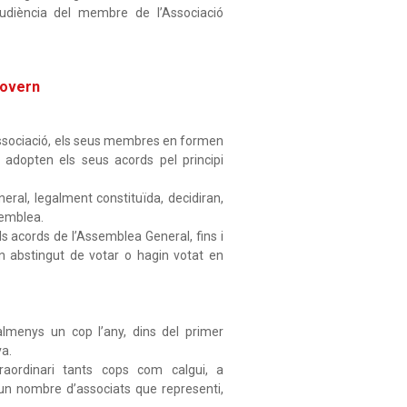
’audiència del membre de l’Associació
govern
Associació, els seus membres en formen
i adopten els seus acords pel principi
ral, legalment constituïda, decidiran,
semblea.
s acords de l’Assemblea General, fins i
gin abstingut de votar o hagin votat en
almenys un cop l’any, dins del primer
va.
aordinari tants cops com calgui, a
i un nombre d’associats que representi,