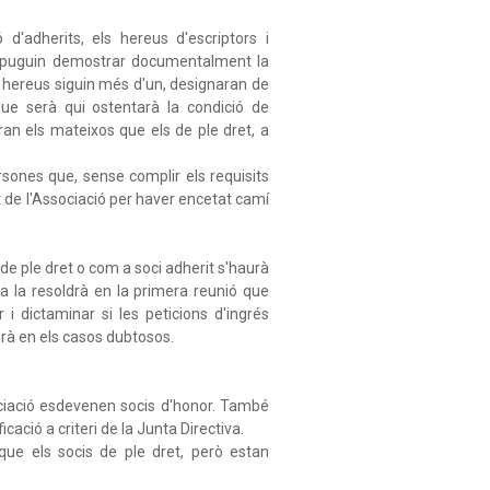
d'adherits, els hereus d'escriptors i
e puguin demostrar documentalment la
els hereus siguin més d'un, designaran de
ue serà qui ostentarà la condició de
ran els mateixos que els de ple dret, a
sones que, sense complir els requisits
t de l'Associació per haver encetat camí
i de ple dret o com a soci adherit s'haurà
ta la resoldrà en la primera reunió que
 i dictaminar si les peticions d'ingrés
dirà en els casos dubtosos.
ociació esdevenen socis d'honor. També
cació a criteri de la Junta Directiva.
que els socis de ple dret, però estan