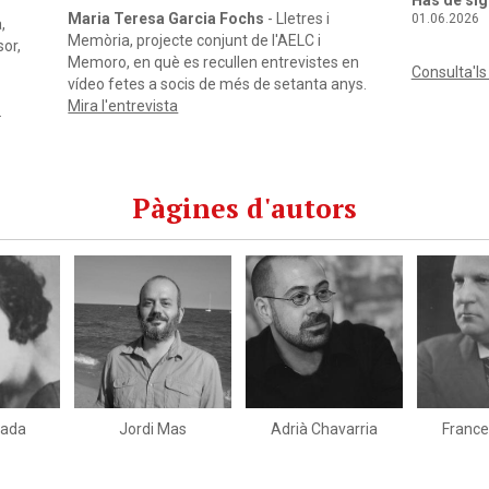
Has de sig
986),
01.06.2026
).
stica
Consulta'ls
,
dels
dueix
Pàgines d'autors
 Eliot,
s
a
t
talana
seus
lada
Jordi Mas
Adrià Chavarria
France
guès i
emis
Consulta'ls tots
rano
ELC i