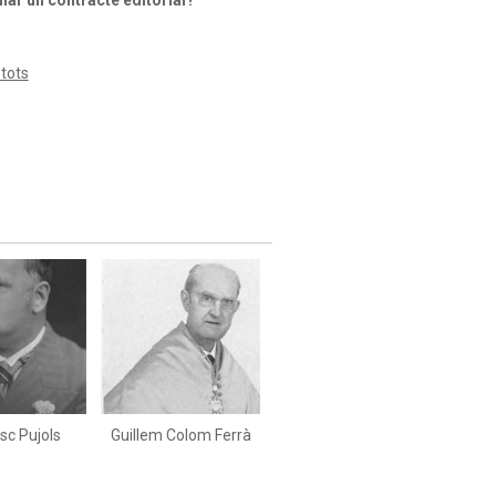
nar un contracte editorial?
 tots
sc Pujols
Guillem Colom Ferrà