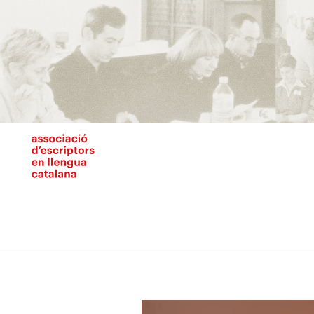
Vés
al
contingut
N
pr
Previous