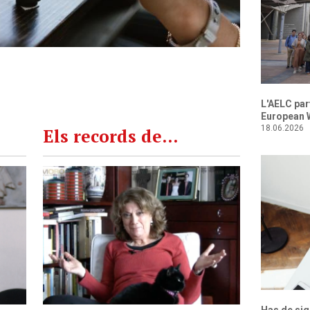
Els records de...
L'AELC par
European W
18.06.2026
Maria Teresa Garcia Fochs
- Lletres i
,
Memòria, projecte conjunt de l'AELC i
sor,
Memoro, en què es recullen entrevistes en
vídeo fetes a socis de més de setanta anys.
Mira l'entrevista
ica
re els