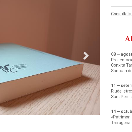
Consulta'ls
Al
08 — agos
Presentació
Conxita Tar
Santuari de
ntracte conjunt
11 — sete
Riudelletre
Sant Pere d
14 — octub
«Patrimoni l
Tarragona