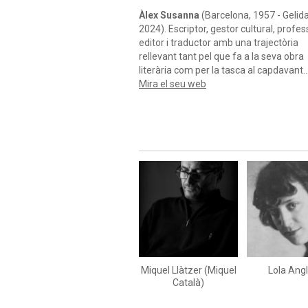
quals es troben
Les anelles dels anys
(1
Angles morts
(2007) o
Filtracions
(2016
També destaca per la seva obra dietarí
amb títols com
Quadern venecià
(1989)
Paisatge amb figures
(2019) i
La dansa 
dies
(2024). A més a més, Susanna tra
de l’anglès i del francès autors com T. S.
Paul Valéry, Molière i W. C. Williams.És
professor de literatura catalana a la
Universitat Rovira i Virgili (1982-1992) i
fundador i director de Columna Edicion
(1985-1999). Dirigeix institucions com l
Fundació La Caixa (2004-2009), l’Institu
Ramon Llull (2013-2014) i l’Agència Ca
de Patrimoni Cultural (2016-2017).Els 
llibres han estat traduïts a l’anglès, al
Miquel Llàtzer (Miquel
Lola Ang
castellà, al francès, a l’hebreu i al portu
Català)
han estat reconeguts amb diversos pr
literaris.Va ser soci de l’Associació
d’Escriptors en Llengua Catalana
(AELC). Pàgina elaborada per Sara Ser
per a l’AELC.Documentació: arxiu de l’A