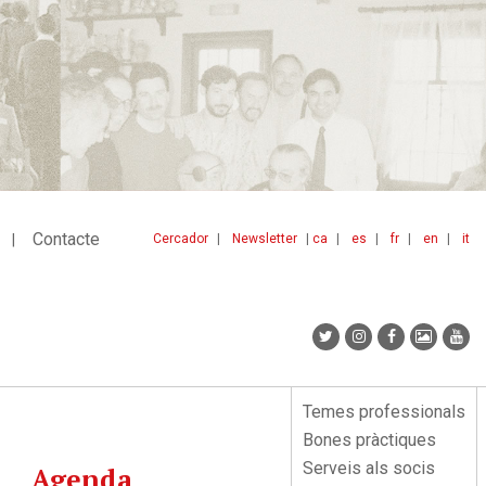
Contacte
Cercador
Newsletter
ca
es
fr
en
it
Menu
idiomes
top
Temes professionals
Menu
Bones pràctiques
lateral
Serveis als socis
Agenda