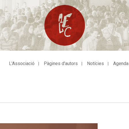
L'Associació
Pàgines d'autors
Notícies
Agenda
avegació
incipal
Next