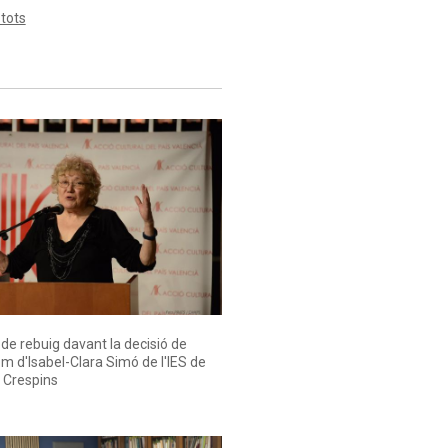
 tots
e rebuig davant la decisió de
nom d'Isabel-Clara Simó de l'IES de
e Crespins