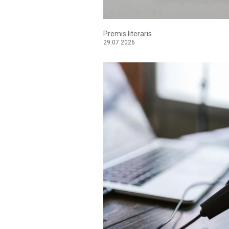
Últims episodis del pòdcast de l'AELC
06.07.2026