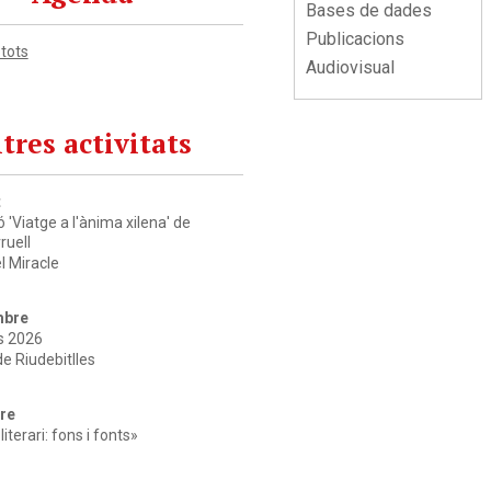
Bases de dades
Publicacions
 tots
Audiovisual
tres activitats
t
 'Viatge a l'ànima xilena' de
ruell
l Miracle
mbre
s 2026
e Riudebitlles
re
iterari: fons i fonts»