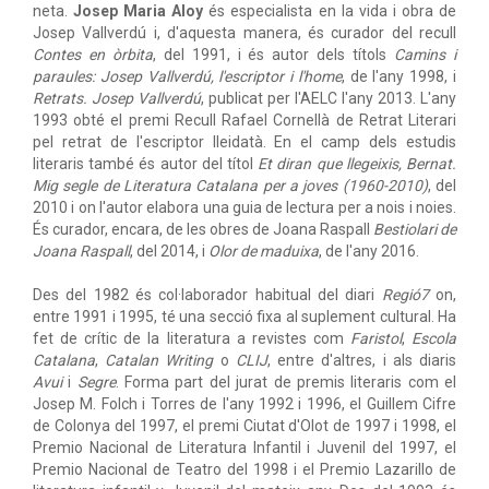
neta.
Josep Maria Aloy
és especialista en la vida i obra de
Josep Vallverdú i, d'aquesta manera, és curador del recull
Contes en òrbita
, del 1991, i és autor dels títols
Camins i
paraules: Josep Vallverdú, l'escriptor i l'home
, de l'any 1998, i
Retrats. Josep Vallverdú
, publicat per l'AELC l'any 2013. L'any
1993 obté el premi Recull Rafael Cornellà de Retrat Literari
pel retrat de l'escriptor lleidatà. En el camp dels estudis
literaris també és autor del títol
Et diran que llegeixis, Bernat.
Mig segle de Literatura Catalana per a joves (1960-2010)
, del
2010 i on l'autor elabora una guia de lectura per a nois i noies.
És curador, encara, de les obres de Joana Raspall
Bestiolari de
Joana Raspall
, del 2014, i
Olor de maduixa
, de l'any 2016.
Des del 1982 és col·laborador habitual del diari
Regió7
on,
entre 1991 i 1995, té una secció fixa al suplement cultural. Ha
fet de crític de la literatura a revistes com
Faristol
,
Escola
Catalana
,
Catalan Writing
o
CLIJ
, entre d'altres, i als diaris
Avui
i
Segre
. Forma part del jurat de premis literaris com el
Josep M. Folch i Torres de l'any 1992 i 1996, el Guillem Cifre
de Colonya del 1997, el premi Ciutat d'Olot de 1997 i 1998, el
Premio Nacional de Literatura Infantil i Juvenil del 1997, el
Premio Nacional de Teatro del 1998 i el Premio Lazarillo de