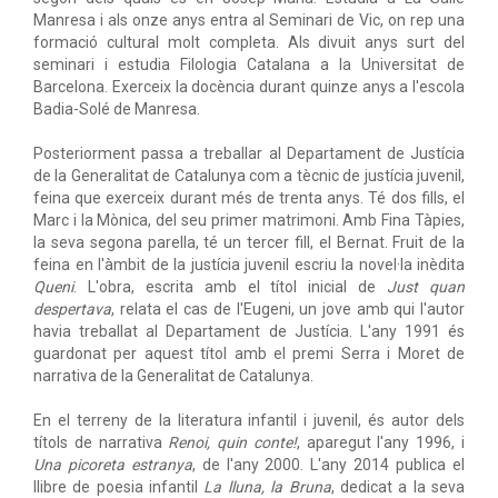
Manresa i als onze anys entra al Seminari de Vic, on rep una
formació cultural molt completa. Als divuit anys surt del
seminari i estudia Filologia Catalana a la Universitat de
Barcelona. Exerceix la docència durant quinze anys a l'escola
Badia-Solé de Manresa.
Posteriorment passa a treballar al Departament de Justícia
de la Generalitat de Catalunya com a tècnic de justícia juvenil,
feina que exerceix durant més de trenta anys. Té dos fills, el
Marc i la Mònica, del seu primer matrimoni. Amb Fina Tàpies,
la seva segona parella, té un tercer fill, el Bernat. Fruit de la
feina en l'àmbit de la justícia juvenil escriu la novel·la inèdita
Queni
. L'obra, escrita amb el títol inicial de
Just quan
despertava
, relata el cas de l'Eugeni, un jove amb qui l'autor
havia treballat al Departament de Justícia. L'any 1991 és
guardonat per aquest títol amb el premi Serra i Moret de
narrativa de la Generalitat de Catalunya.
En el terreny de la literatura infantil i juvenil, és autor dels
títols de narrativa
Renoi, quin conte!
, aparegut l'any 1996, i
Una picoreta estranya
, de l'any 2000. L'any 2014 publica el
llibre de poesia infantil
La lluna, la Bruna
, dedicat a la seva