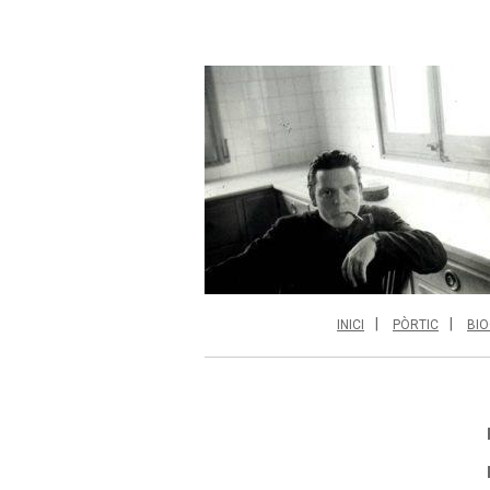
INICI
PÒRTIC
BIO