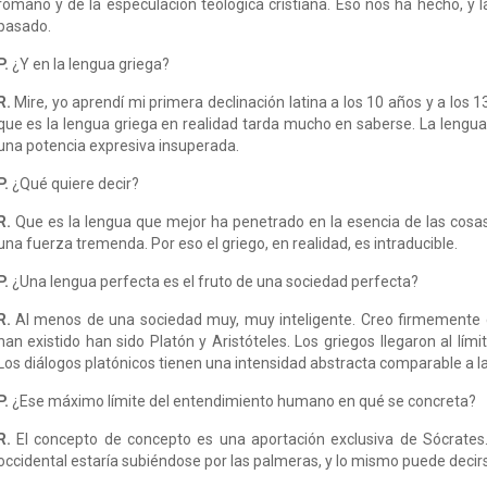
romano y de la especulación teológica cristiana. Eso nos ha hecho, y 
pasado.
P.
¿Y en la lengua griega?
R.
Mire, yo aprendí mi primera declinación latina a los 10 años y a los 1
que es la lengua griega en realidad tarda mucho en saberse. La lengua
una potencia expresiva insuperada.
P.
¿Qué quiere decir?
R.
Que es la lengua que mejor ha penetrado en la esencia de las cosas
una fuerza tremenda. Por eso el griego, en realidad, es intraducible.
P.
¿Una lengua perfecta es el fruto de una sociedad perfecta?
R.
Al menos de una sociedad muy, muy inteligente. Creo firmemente 
han existido han sido Platón y Aristóteles. Los griegos llegaron al l
Los diálogos platónicos tienen una intensidad abstracta comparable a 
P.
¿Ese máximo límite del entendimiento humano en qué se concreta?
R.
El concepto de concepto es una aportación exclusiva de Sócrates. 
occidental estaría subiéndose por las palmeras, y lo mismo puede decirse