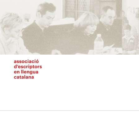
Vés
al
contingut
N
pr