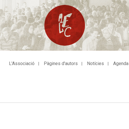
L'Associació
Pàgines d'autors
Notícies
Agenda
avegació
incipal