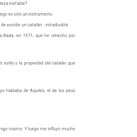
aleza inefable?
riego es sólo un instrumento.
 escribir un catalán... intraducible.
a Ilíada, en 1971, que he rehecho por
l estilo y la propiedad del catalán que
yo hablaba de Aquiles, el de los peus
migo mismo. Y luego me influyó mucho