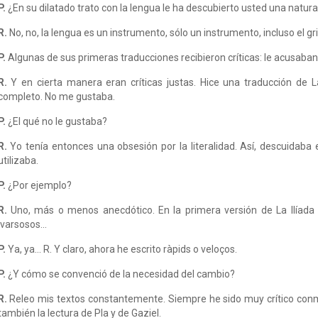
P.
¿En su dilatado trato con la lengua le ha descubierto usted una natur
R.
No, no, la lengua es un instrumento, sólo un instrumento, incluso el g
P.
Algunas de sus primeras traducciones recibieron críticas: le acusaban de
R.
Y en cierta manera eran críticas justas. Hice una traducción de L
completo. No me gustaba.
P.
¿El qué no le gustaba?
R.
Yo tenía entonces una obsesión por la literalidad. Así, descuidaba e
utilizaba.
P.
¿Por ejemplo?
R.
Uno, más o menos anecdótico. En la primera versión de La Ilíada 
ivarsosos...
P.
Ya, ya... R. Y claro, ahora he escrito ràpids o veloços.
P.
¿Y cómo se convenció de la necesidad del cambio?
R.
Releo mis textos constantemente. Siempre he sido muy crítico con
también la lectura de Pla y de Gaziel.