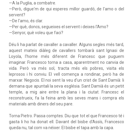
—A la Puglia, a combatre.
—Però, digue'm de qui esperes millor guardó, de l'amo o del
servent?
—De l'amo, és clar.
—Per què, doncs, segueixes el servent i deixes l'Amo?
—Senyor, què voleu que faci?
Déu li ha parlat de cavaller a cavaller. Alguns segles més tard,
aquest mateix diàleg de cavallers tombarà sant Ignasi de
Loyola, l'home més diferent de Francesc que puguem
imaginar. Francesco torna a casa, aparentment no canvia de
vida. Però va més sol, tracta més els pobres, visita els
leprosos i hi conviu. El vell comença a rondinar, però ha de
marxar. Negocis. El noi sent la veu d'un crist de Sant Damià: li
demana que apuntali la seva església. Sant Damià és un petit
temple, a mig aire entre la plana i la ciutat. Francesc el
reconstrueix, fa la feina amb les seves mans i compra els
materials amb diners del seu pare.
Torna Pietro. Passa comptes. Diu que tot el que Francesco té i
gasta li ho ha donat ell. Davant del bisbe d'Assís, Francesco
queda nu, tal com va néixer. El bisbe el tapa amb la capa.