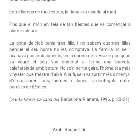
Entre llamps de malvestats, la dona era rosada al matí.
Fins que el món en feia de tan bèsties que va començar a
ploure i ploure.
La dona de Noè tenia tres fills. I no sabem quantes filles
perquè el seu home no les comptava. La família no se li
acabava pas amb aquests, tenia nores i néts. Era en pau quan
va veure el seu Noè enderiat a fer-se una barcota
calafatejada amb betum. No se'n sortia gaire, l'home era més
vinyater que mestre d'aixa. A la fi, se'n va sortir més o menys.
S'embarcaren tots, homes i dones, amuntegats entre
parelles de bèsties.
(
Santa Maria, pa cada dia
. Barcelona: Planeta, 1996, p. 20-21)
Amb el suport de: