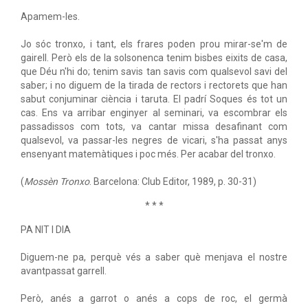
Apamem-les.
Jo sóc tronxo, i tant, els frares poden prou mirar-se'm de
gairell. Però els de la solsonenca tenim bisbes eixits de casa,
que Déu n'hi do; tenim savis tan savis com qualsevol savi del
saber; i no diguem de la tirada de rectors i rectorets que han
sabut conjuminar ciència i taruta. El padrí Soques és tot un
cas. Ens va arribar enginyer al seminari, va escombrar els
passadissos com tots, va cantar missa desafinant com
qualsevol, va passar-les negres de vicari, s'ha passat anys
ensenyant matemàtiques i poc més. Per acabar del tronxo.
(
Mossèn Tronxo
. Barcelona: Club Editor, 1989, p. 30-31)
* * *
PA NIT I DIA
Diguem-ne pa, perquè vés a saber què menjava el nostre
avantpassat garrell.
Però, anés a garrot o anés a cops de roc, el germà