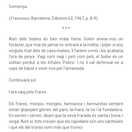
Comença.
(
Francesco
. Barcelona: Edicions 62, 1967, p. 8-9)
* * *
Això dels bisbes és ben mala feina. Solen enviar-nos un
foraster, que mai de jamai no entrarà a la màfia; i pitjor si ens
vingués triat dels de casa mateix, li faríem vores i les acabaria
fora de pinya. Vagi com vagi i peti com peti, el bisbe és un
solitari perdut a les ínfules. Pobric. I no li val defensar-se a
cops de bàcul o venir-nos per l'amansida.
Continuarà sol.
I ara vaig pels frares.
Els frares, monjos, monges,
hermanos
i
hermanitas
sempre
estan glopejant glòries del pare, la mare, la tia i la fundadora.
En xerren i xerren, diuen que la seva frarada és santa i bona. I
vinga. Això sí, tots creuen que els capellans són uns canteules
i que els del tronxo som més que tronxo.