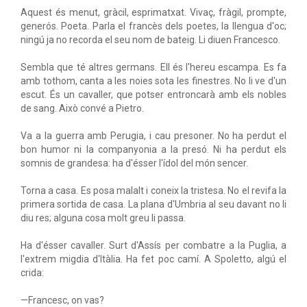
Aquest és menut, gràcil, esprimatxat. Vivaç, fràgil, prompte,
generós. Poeta. Parla el francès dels poetes, la llengua d'oc;
ningú ja no recorda el seu nom de bateig. Li diuen Francesco.
Sembla que té altres germans. Ell és l'hereu escampa. Es fa
amb tothom, canta a les noies sota les finestres. No li ve d'un
escut. És un cavaller, que potser entroncarà amb els nobles
de sang. Això convé a Pietro.
Va a la guerra amb Perugia, i cau presoner. No ha perdut el
bon humor ni la companyonia a la presó. Ni ha perdut els
somnis de grandesa: ha d'ésser l'ídol del món sencer.
Torna a casa. Es posa malalt i coneix la tristesa. No el revifa la
primera sortida de casa. La plana d'Umbria al seu davant no li
diu res; alguna cosa molt greu li passa.
Ha d'ésser cavaller. Surt d'Assís per combatre a la Puglia, a
l'extrem migdia d'Itàlia. Ha fet poc camí. A Spoletto, algú el
crida:
—Francesc, on vas?