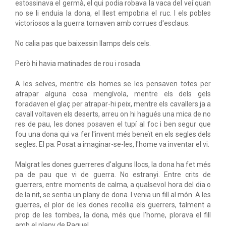
estossinava el germà, el qui podia robava la vaca del veí quan
no se li enduia la dona, el llest empobria el ruc. I els pobles
victoriosos a la guerra tornaven amb corrues d'esclaus.
No calia pas que baixessin llamps dels cels.
Però hi havia matinades de rou i rosada.
A les selves, mentre els homes se les pensaven totes per
atrapar alguna cosa mengívola, mentre els dels gels
foradaven el glaç per atrapar-hi peix, mentre els cavallers ja a
cavall voltaven els deserts, arreu on hi hagués una mica de no
res de pau, les dones posaven el tupí al foc i ben segur que
fou una dona qui va fer l'invent més beneït en els segles dels
segles. El pa. Posat a imaginar-se-les, l'home va inventar el vi.
Malgrat les dones guerreres d'alguns llocs, la dona ha fet més
pa de pau que vi de guerra. No estranyi. Entre crits de
guerrers, entre moments de calma, a qualsevol hora del dia o
de la nit, se sentia un plany de dona. I venia un fill al món. A les
guerres, el plor de les dones recollia els guerrers, talment a
prop de les tombes, la dona, més que l'home, plorava el fill
amb el plany de Raquel.