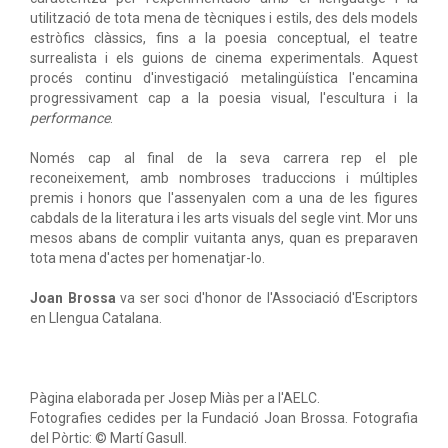
utilització de tota mena de tècniques i estils, des dels models
estròfics clàssics, fins a la poesia conceptual, el teatre
surrealista i els guions de cinema experimentals. Aquest
procés continu d'investigació metalingüística l'encamina
progressivament cap a la poesia visual, l'escultura i la
performance
.
Només cap al final de la seva carrera rep el ple
reconeixement, amb nombroses traduccions i múltiples
premis i honors que l'assenyalen com a una de les figures
cabdals de la literatura i les arts visuals del segle vint. Mor uns
mesos abans de complir vuitanta anys, quan es preparaven
tota mena d'actes per homenatjar-lo.
Joan Brossa
va ser soci d'honor de l'Associació d'Escriptors
en Llengua Catalana.
Pàgina elaborada per Josep Miàs per a l'AELC.
Fotografies cedides per la Fundació Joan Brossa. Fotografia
del Pòrtic: © Martí Gasull.