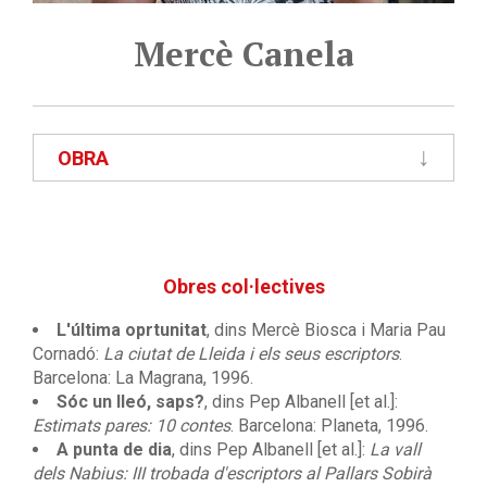
Mercè Canela
OBRA
Obres col·lectives
L'última oprtunitat
, dins Mercè Biosca i Maria Pau
Cornadó:
La ciutat de Lleida i els seus escriptors
.
Barcelona: La Magrana, 1996.
Sóc un lleó, saps?
, dins Pep Albanell [et al.]:
Estimats pares: 10 contes
. Barcelona: Planeta, 1996.
A punta de dia
, dins Pep Albanell [et al.]:
La vall
dels Nabius: III trobada d'escriptors al Pallars Sobirà