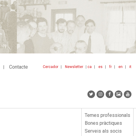
Contacte
Cercador
Newsletter
ca
es
fr
en
it
Menu
idiomes
top
Temes professionals
Menu
Bones pràctiques
lateral
Serveis als socis