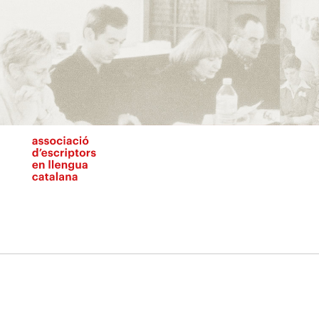
Vés
al
contingut
N
pr