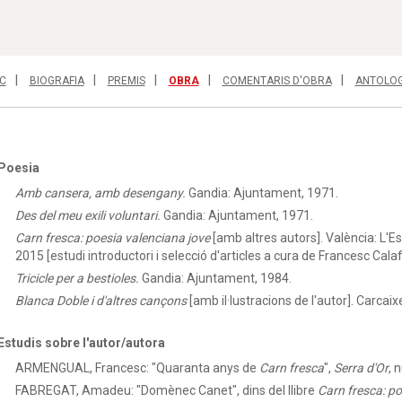
C
BIOGRAFIA
PREMIS
OBRA
COMENTARIS D'OBRA
ANTOLOG
Poesia
Amb cansera, amb desengany.
Gandia: Ajuntament, 1971.
Des del meu exili voluntari.
Gandia: Ajuntament, 1971.
Carn fresca: poesia valenciana jove
[amb altres autors]. València: L'Es
2015 [estudi introductori i selecció d'articles a cura de Francesc Calaf
Tricicle per a bestioles.
Gandia: Ajuntament, 1984.
Blanca Doble i d'altres cançons
[amb il·lustracions de l'autor]. Carcaixe
Estudis sobre l'autor/autora
ARMENGUAL, Francesc:
"Quaranta anys de
Carn fresca
",
Serra d'Or
, 
FABREGAT, Amadeu:
"Domènec Canet", dins del llibre
Carn fresca: po