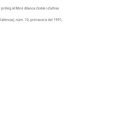
pròleg al llibre
Blanca Doble i d'altres
València), núm. 10, primavera del 1991,