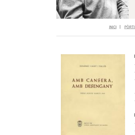
INICI
PÒRTI