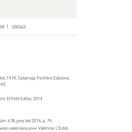
IA
VINCLES
tel, 1974; Catarroja: Perifèric Edicions,
at].
nt: El Petit Editor, 2014.
núm. 678, juny del 2016, p. 79.
esia valenciana jove
. València: L'Estel,