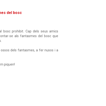
mes del bosc
 al bosc prohibit. Cap dels seus amics
nfrontar-se als fantasmes del bosc que
s.
ls ossos dels fantasmes, a fer nusos i a
Com piquen!