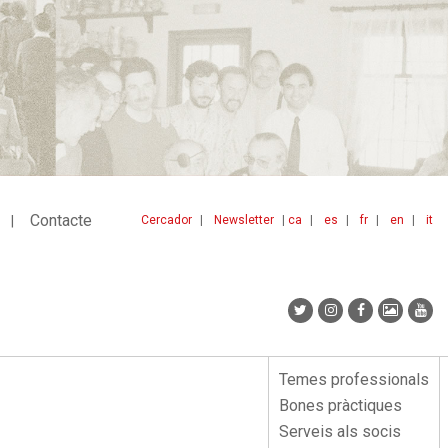
Contacte
Cercador
Newsletter
ca
es
fr
en
it
Menu
idiomes
top
Temes professionals
Menu
Bones pràctiques
lateral
Serveis als socis