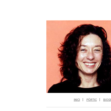
INICI
PÒRTIC
BIOG