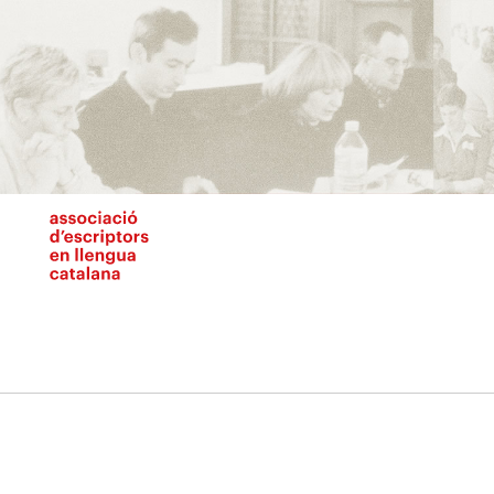
Vés
al
contingut
N
pr