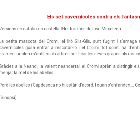
Els set cavernícoles contra els fantas
Versions en català i en castellà. Il·lustracions de Iosu Mitxelena.
La petita mascota del Cromi, el liró Glis-Glis, surt fugint i s’amaga
cavernícoles gosa entrar a rescatar-lo i el Cromi, tot solet, ha d’e
bramen, udolen i s’enfilen als arbres per ficar les seves grapes als rusco
Gràcies a la Neandi, la valent neandertal, el Cromi aprèn a distingir e
menjar la mel de les abelles.
Però les abelles i Capdesoca no hi estàn d’acord. I quan s’enfanden.... 
(Sinopsi)