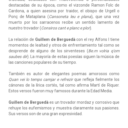
destacadas de su época, como el vizconde Ramon Folc de
Cardona, a quien asesina por traidor, el obispo de Urgell o
Ponç de Mataplana (
Cansoneta leu e plana
), que una vez
muerto por los sarracenos recibe un sentido lamento de
nuestro trovador (
Consiros cant e planc e plor
).
La relación de
Guillem de Berguedà
con el rey Alfons I tiene
momentos de lealtad y otros de enfrentamiento tal como se
desprende de alguno de los sirventeses (
Be.m volria q'om
saubes dir
). La mayoría de estas poesías siguen la música de
las canciones populares de su tiempo.
También es autor de elegantes poemas amorosos como
Quan vei lo temps camjar e refrezir
que refleja fielmente los
cánones de la lírica cortés, tal como afirma Martí de Riquer.
Estos versos fueron muy famosos durante la Edad Media.
Guillem de Berguedà
es un trovador mordaz y corrosivo que
rehuye los eufemismos y muestra claramente sus pasiones.
Sus versos son de una gran expresividad.