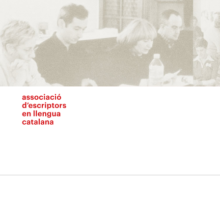
Vés
al
contingut
N
pr