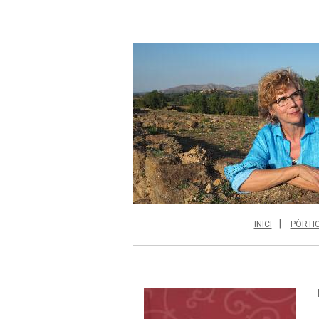
INICI
PÒRTI