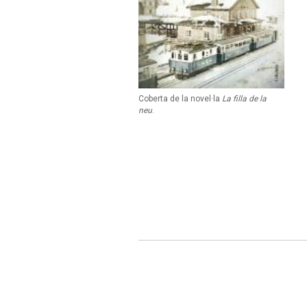
Coberta de la novel·la
La filla de la
neu
.