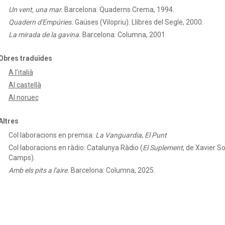
Un vent, una mar.
Barcelona: Quaderns Crema, 1994.
Quadern d'Empúries.
Gaüses (Vilopriu): Llibres del Segle, 2000.
La mirada de la gavina.
Barcelona: Columna, 2001.
Obres traduïdes
A l'italià
Al castellà
Al noruec
Altres
Col·laboracions en premsa:
La Vanguardia
,
El Punt
Col·laboracions en ràdio:
Catalunya Ràdio (
El Suplement
, de Xavier So
Camps).
Amb els pits a l'aire.
Barcelona: Columna, 2025.