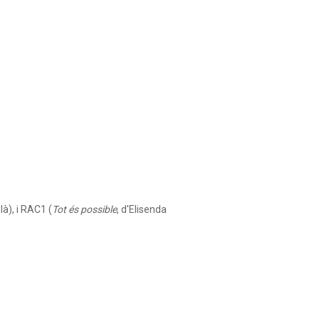
là), i RAC1 (
Tot és possible
, d'Elisenda