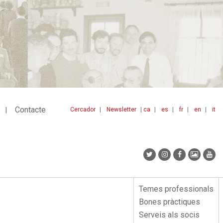
Contacte
Cercador
Newsletter
ca
es
fr
en
it
Menu
idiomes
top
Temes professionals
Menu
Bones pràctiques
lateral
Serveis als socis