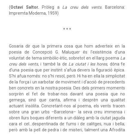
(
Octavi Saltor.
Pròleg a
La creu dels vents
. Barcelona:
Impremta Moderna, 1959)
* * *
Gosaria dir que la primera cosa que hom adverteix en la
poesia de Concepció G. Maluquer és l'existència d'una
voluntat de tema simbòlic-ètic, sobretot en el llarg poema
La
creu dels vents
, i també la de
La ciutat i les hores
, dóna fe
d'una poesia que per instint s'afua devers la figuració èpica.
S'hi afua només: no s'hi resol, però. Hi ha en ella la simplicitat
de la força i un xarbotar de moviment i d'acció de precedents
ben concrets en la nostra poesia. Des dels primers moments
sorprèn el fet de trobar-nos davant una poesia que no
gemega, sinó que canta, afirma i desprèn una qualitat
actuant insòlita. Concretant-nos al poema, els vents tracen
sobre una gran urbs –Barcelona– la seva creu immensa i
obren llurs boques diferents a un diàleg amb la ciutat jaguda
cara el cel...despentinada de fums i de calitges, nua i bella;
però amb la pell de pedra i de misteri, talment una Afrodita