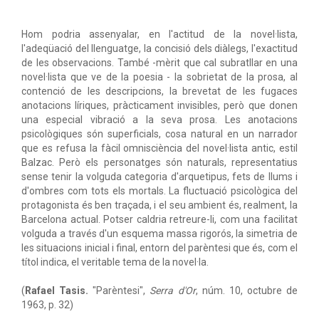
Hom podria assenyalar, en l'actitud de la novel·lista,
l'adeqüació del llenguatge, la concisió dels diàlegs, l'exactitud
de les observacions. També -mèrit que cal subratllar en una
novel·lista que ve de la poesia - la sobrietat de la prosa, al
contenció de les descripcions, la brevetat de les fugaces
anotacions líriques, pràcticament invisibles, però que donen
una especial vibració a la seva prosa. Les anotacions
psicològiques són superficials, cosa natural en un narrador
que es refusa la fàcil omnisciència del novel·lista antic, estil
Balzac. Però els personatges són naturals, representatius
sense tenir la volguda categoria d'arquetipus, fets de llums i
d'ombres com tots els mortals. La fluctuació psicològica del
protagonista és ben traçada, i el seu ambient és, realment, la
Barcelona actual. Potser caldria retreure-li, com una facilitat
volguda a través d'un esquema massa rigorós, la simetria de
les situacions inicial i final, entorn del parèntesi que és, com el
títol indica, el veritable tema de la novel·la.
(
Rafael Tasis.
"Parèntesi",
Serra d'Or
, núm. 10, octubre de
1963, p. 32)