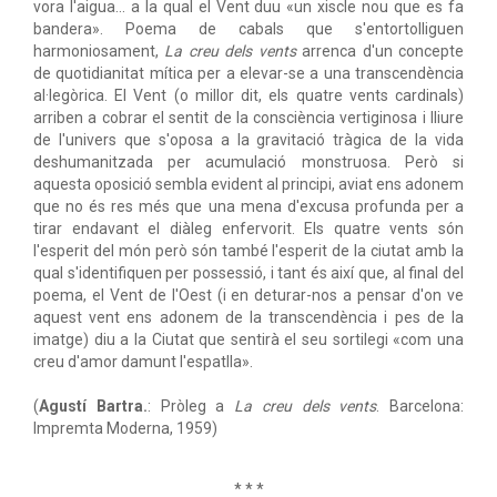
vora l'aigua... a la qual el Vent duu «un xiscle nou que es fa
bandera». Poema de cabals que s'entortolliguen
harmoniosament,
La creu dels vents
arrenca d'un concepte
de quotidianitat mítica per a elevar-se a una transcendència
al·legòrica. El Vent (o millor dit, els quatre vents cardinals)
arriben a cobrar el sentit de la consciència vertiginosa i lliure
de l'univers que s'oposa a la gravitació tràgica de la vida
deshumanitzada per acumulació monstruosa. Però si
aquesta oposició sembla evident al principi, aviat ens adonem
que no és res més que una mena d'excusa profunda per a
tirar endavant el diàleg enfervorit. Els quatre vents són
l'esperit del món però són també l'esperit de la ciutat amb la
qual s'identifiquen per possessió, i tant és així que, al final del
poema, el Vent de l'Oest (i en deturar-nos a pensar d'on ve
aquest vent ens adonem de la transcendència i pes de la
imatge) diu a la Ciutat que sentirà el seu sortilegi «com una
creu d'amor damunt l'espatlla».
(
Agustí Bartra.
: Pròleg a
La creu dels vents
. Barcelona:
Impremta Moderna, 1959)
* * *