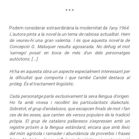
* * *
Podem considerar extraordinària la modernitat de
l'any 1964.
L'autora pinta a la novel·la un tema de rabiosa actualitat. Hem
de veureu-hi una gran valentia. I és que aquesta novel·la de
Concepció G. Maluquer resulta agosarada. No defuig el mot
'xarnego' posat en boca de més d'un dels personatges
autòctons. [...]
Hi ha en aquesta obra un aspecte especialment interessant per
la dificultat que comporta i que també Candel destaca al
pròleg. És el tractament lingüístic.
Cada personatge parla exclusivament la seva llengua d'origen.
Ho fa amb vivesa i recollint les particularitats dialectals.
Sobretot, el grup d'andalusos, que escapcen finals de mot i fan
ces de les esses, que canten els versos populars de la tradició
pròpia. El grup de catalans pallaresos s'expressen amb un
registre pròxim a la llengua estàndard, encara que amb lèxic
del món agrícola i ramader i abundància de proverbis i frases