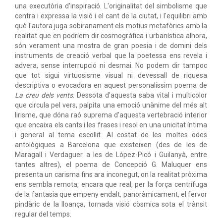
una executòria d'inspiració. L'originalitat del simbolisme que
centra i expressa la visió i el cant de la ciutat, i l'equilibri amb
què l'autora juga sobiranament els motius metafòrics amb la
realitat que en podríem dir cosmogràfica i urbanística alhora,
són verament una mostra de gran poesia i de domini dels
instruments de creació verbal que la poetessa ens revela i
advera, sense interrupció ni desmai. No podem dir tampoc
que tot sigui virtuosisme visual ni devessall de riquesa
descriptiva o evocadora en aquest personalíssim poema de
La creu dels vents
. Dessota d'aquesta saba vital i multicolor
que circula pel vers, palpita una emoció unànime del més alt
lirisme, que dóna raó suprema d'aquesta vertebració interior
que encaixa els cants i les frases i resol en una unicitat íntima
i general al tema escollit. Al costat de les moltes odes
antològiques a Barcelona que existeixen (des de les de
Maragall i Verdaguer a les de López-Picó i Guilanyà, entre
tantes altres), el poema de Concepció G. Maluquer ens
presenta un carisma fins ara inconegut, on la realitat pròxima
ens sembla remota, encara que real, per la força centrífuga
de la fantasia que empeny endalt, panoràmicament, el fervor
pindàric de la lloança, tornada visió còsmica sota el trànsit
regular del temps.