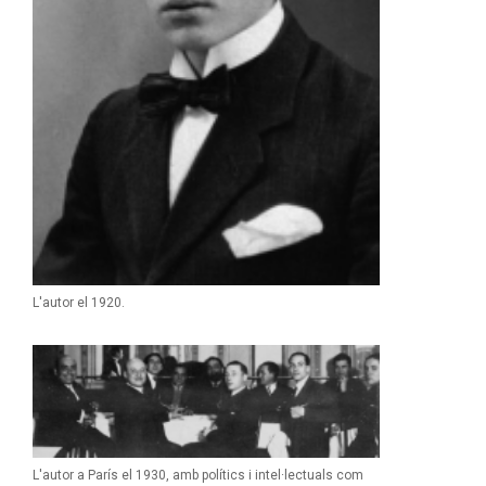
L'autor el 1920.
L'autor a París el 1930, amb polítics i intel·lectuals com