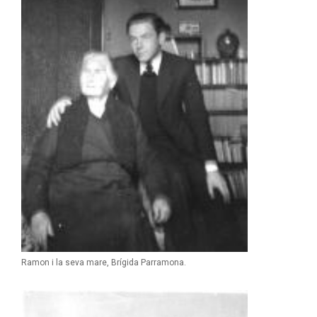
Ramon i la seva mare, Brígida Parramona.