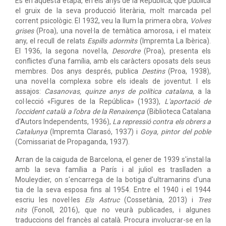
És en aquesta etapa, en els anys de la República, que publica
el gruix de la seva producció literària, molt marcada pel
corrent psicològic. El 1932, veu la llum la primera obra,
Volves
grises
(Proa), una novel·la de temàtica amorosa, i el mateix
any, el recull de relats
Espills adormits
(Impremta La Ibèrica).
El 1936, la segona novel·la,
Desordre
(Proa), presenta els
conflictes d'una família, amb els caràcters oposats dels seus
membres. Dos anys després, publica
Destins
(Proa, 1938),
una novel·la complexa sobre els ideals de joventut. I els
assajos:
Casanovas, quinze anys de política catalana
, a la
col·lecció «Figures de la República» (1933),
L'aportació de
l'occident català a l'obra de la Renaixença
(Biblioteca Catalana
d'Autors Independents, 1936),
La repressió contra els obrers a
Catalunya
(Impremta Clarasó, 1937) i
Goya, pintor del poble
(Comissariat de Propaganda, 1937).
Arran de la caiguda de Barcelona, el gener de 1939 s'instal·la
amb la seva família a París i al juliol es traslladen a
Mouleydier, on s'encarrega de la botiga d'ultramarins d'una
tia de la seva esposa fins al 1954. Entre el 1940 i el 1944
escriu les novel·les
Els Astruc
(Cossetània, 2013) i
Tres
nits
(Fonoll, 2016), que no veurà publicades, i algunes
traduccions del francès al català. Procura involucrar-se en la