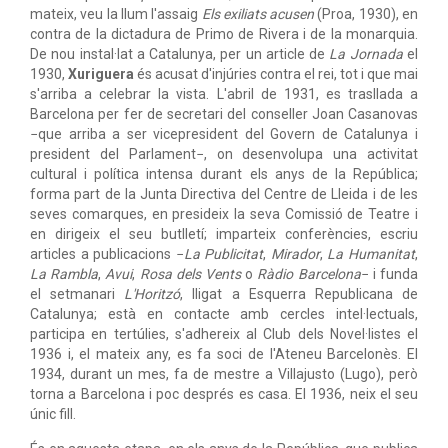
mateix, veu la llum l'assaig
Els exiliats acusen
(Proa, 1930), en
contra de la dictadura de Primo de Rivera i de la monarquia.
De nou instal·lat a Catalunya, per un article de
La Jornada
el
1930,
Xuriguera
és acusat d'injúries contra el rei, tot i que mai
s'arriba a celebrar la vista. L'abril de 1931, es trasllada a
Barcelona per fer de secretari del conseller Joan Casanovas
−que arriba a ser vicepresident del Govern de Catalunya i
president del Parlament−, on desenvolupa una activitat
cultural i política intensa durant els anys de la República;
forma part de la Junta Directiva del Centre de Lleida i de les
seves comarques, en presideix la seva Comissió de Teatre i
en dirigeix el seu butlletí; imparteix conferències, escriu
articles a publicacions −
La Publicitat
,
Mirador
,
La Humanitat
,
La Rambla
,
Avui
,
Rosa dels Vents
o
Ràdio Barcelona
− i funda
el setmanari
L'Horitzó
, lligat a Esquerra Republicana de
Catalunya; està en contacte amb cercles intel·lectuals,
participa en tertúlies, s'adhereix al Club dels Novel·listes el
1936 i, el mateix any, es fa soci de l'Ateneu Barcelonès. El
1934, durant un mes, fa de mestre a Villajusto (Lugo), però
torna a Barcelona i poc després es casa. El 1936, neix el seu
únic fill.