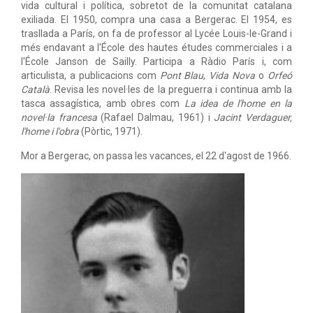
vida cultural i política, sobretot de la comunitat catalana
exiliada. El 1950, compra una casa a Bergerac. El 1954, es
trasllada a París, on fa de professor al Lycée Louis-le-Grand i
més endavant a l'École des hautes études commerciales i a
l'École Janson de Sailly. Participa a Ràdio París i, com
articulista, a publicacions com
Pont Blau
,
Vida Nova
o
Orfeó
Català
. Revisa les novel·les de la preguerra i continua amb la
tasca assagística, amb obres com
La idea de l'home en la
novel·la francesa
(Rafael Dalmau, 1961) i
Jacint Verdaguer,
l'home i l'obra
(Pòrtic, 1971).
Mor a Bergerac, on passa les vacances, el 22 d'agost de 1966.