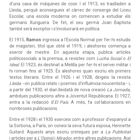
d'una casa de màquines de cosir. I el 1913, es traslladen a
Lleida, perquè aconsegueix el càrrec de conserge del Liceu
Escolar, una escola moderna on comencen a estudiar els
germans Xuriguera. De fet, el seu germà Joan Baptista
també serà escriptor i s'involucrarà en política.
El 1915,
Ramon
ingressa a l'Escola Normal per fer-hi estudis
de magisteri, títol que obté el 1919, i aleshores comença a
exercir de mestre. En aquesta etapa, publica articles
politicosocials a la premsa, a revistes com
Lucha Social
o
El
Ideal
. El 1923, és destinat a Melilla per fer-hi el servei militar i
hi roman fins al 1925. És aleshores quan escriu els primers
textos literaris. Entre el 1926 i el 1928, dirigeix la revista
Lleida
−on publica relats i poemes d'influència noucentista− i,
a partir del 1930, el diari lleidatà de nova creació
La Jornada
,
ambdues publicacions afins a Joventut Republicana. El 1927,
entra a la redacció d'
El País
. A més, fa col·laboracions en
nombroses publicacions.
Entre el 1928 i el 1930 exerceix com a professor d’espanyol a
la Sorbona, a París, on coneix la seva futura esposa, Henriette
Guitard. Aquests anys escriu cròniques per a
La Publicitat
i articles per a
L’Opinió
i
Mirador
, entre altres publicacions. Així