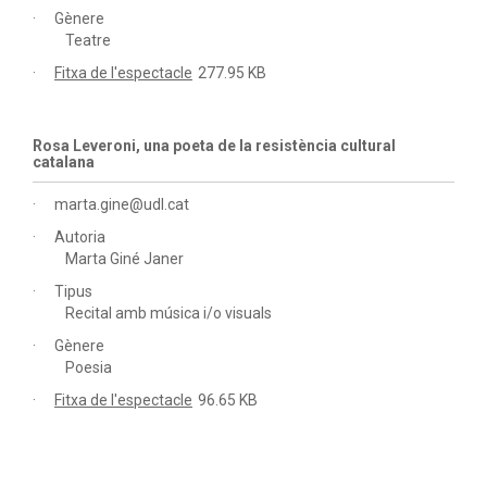
Gènere
Teatre
Fitxa de l'espectacle
277.95 KB
Rosa Leveroni, una poeta de la resistència cultural
catalana
marta.gine@udl.cat
Autoria
Marta Giné Janer
Tipus
Recital amb música i/o visuals
Gènere
Poesia
Fitxa de l'espectacle
96.65 KB