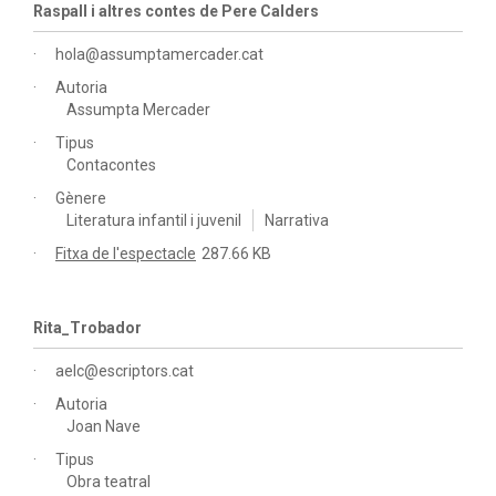
Raspall i altres contes de Pere Calders
hola@assumptamercader.cat
Autoria
Assumpta Mercader
Tipus
Contacontes
Gènere
Literatura infantil i juvenil
Narrativa
Fitxa de l'espectacle
287.66 KB
Rita_Trobador
aelc@escriptors.cat
Autoria
Joan Nave
Tipus
Obra teatral