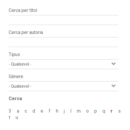
Cerca per títol
Cerca per autoria
Tipus
Gènere
Cerca
3
a
c
d
e
f
h
j
l
m
o
p
q
r
s
t
u